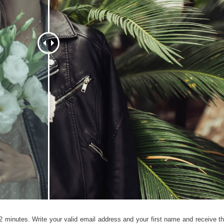
tfotoredigering
Fotoredigering av smycken
AI-träningsdata
2 minutes. Write your valid email address and your first name and receive the