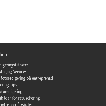
photo
digeringstjänster
Staging Services
 fotoredigering på entreprenad
eringstips
fotoredigering
åbilder för retuschering
Photoshop-åtgärder