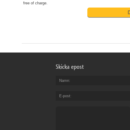
free of charge.
D
Skicka epost
Namn
E-post