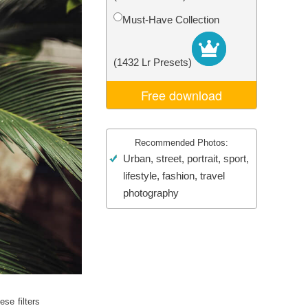
Video Editing Services
Must-Have Collection
(1432 Lr Presets)
Free download
Recommended Photos:
Urban, street, portrait, sport,
lifestyle, fashion, travel
photography
se filters