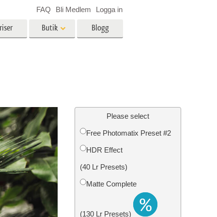
FAQ
Bli Medlem
Logga in
riser
Butik
Blogg
es
Video
LUT för videoredigering
r
Professionella videoöverlägg
ing
Fastighetsfotoredigering
Please select
Free Photomatix Preset #2
HDR Effect
n
Foto restaurering
(40 Lr Presets)
Matte Complete
(130 Lr Presets)