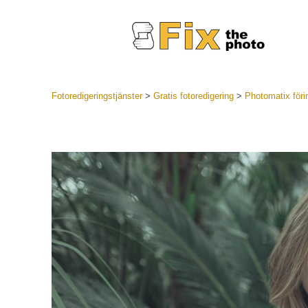
Fotoredigeringstjänster
>
Gratis fotoredigering
>
Photomatix förin
Lightroom
LR Preset
Portr
Best Deal
Mobila för
Redigeri