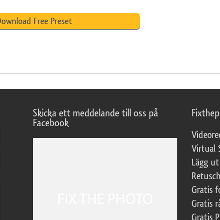
ownload Free Preset
Skicka ett meddelande till oss på
Fixthe
Facebook
Videore
Virtual 
Lägg ut
Retusch
Gratis 
Gratis r
Gratis 