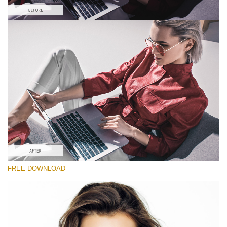
Please select
Looks Like Film Lightroom Preset #1
Portrait Pro
(40 Lr Presets)
Wedding Collection
(400 Lr Presets)
Entire Collection
FREE DOWNLOAD
(2067 Lr Presets)
Free download