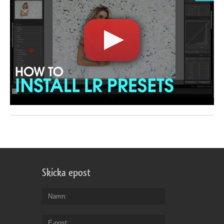
Skicka epost
Namn
E-post