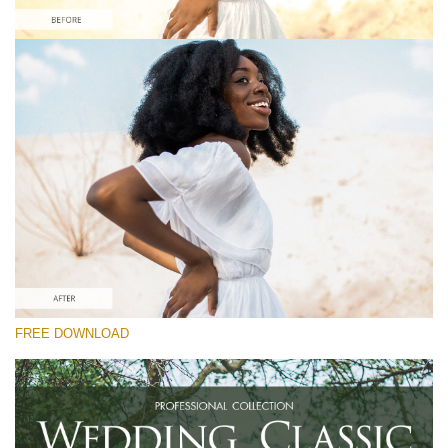
Please select
Free Instagram Preset #34
Wedding Classic
(30 Lr Presets)
Luxe Wedding
(230 Lr Presets)
Entire Collection
FREE DOWNLOAD
(2067 Lr Presets)
Free download