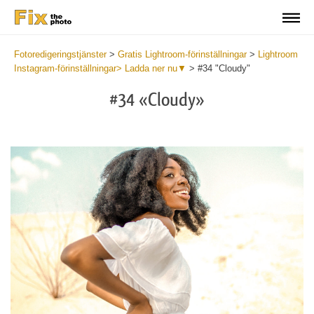
Fotoredigeringstjänster
>
Gratis Lightroom-förinställningar
>
Lightroom
Instagram-förinställningar> Ladda ner nu▼
>
#34 "Cloudy"
#34 «Cloudy»
Do
Fr