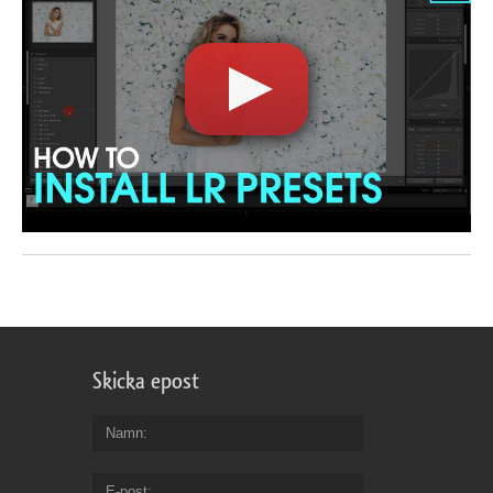
Skicka epost
Namn
E-post