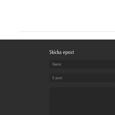
Skicka epost
Namn
E-post