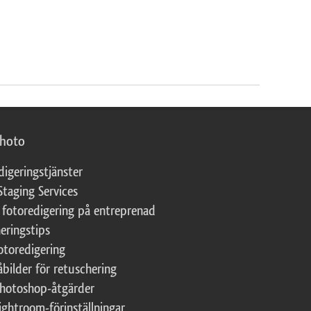
photo
digeringstjänster
Staging Services
 fotoredigering på entreprenad
eringstips
fotoredigering
åbilder för retuschering
Photoshop-åtgärder
ightroom-förinställningar