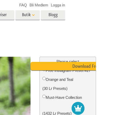
FAQ
Bli Medlem
Logga in
riser
Butik
Blogg
es
Video
LUT för videoredigering
r
Professionella videoöverlägg
ing
Fastighetsfotoredigering
Please select
Download Free
Free Instagram Preset #27
Orange and Teal
n
Foto restaurering
(30 Lr Presets)
Must-Have Collection
(1432 Lr Presets)