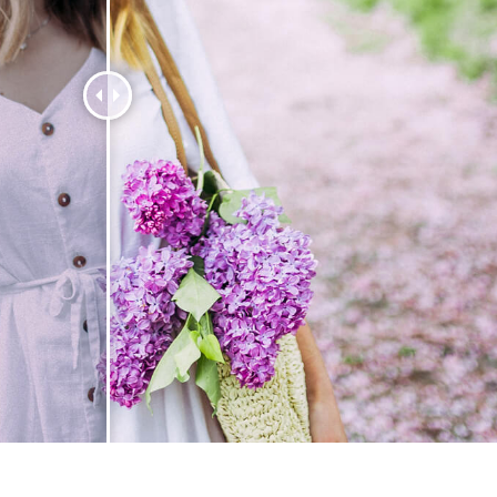
tfotoredigering
Fotoredigering av smycken
AI-träningsdata