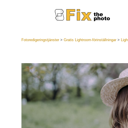
Fotoredigeringstjänster
>
Gratis Lightroom-förinställningar
>
Ligh
Lightroom
LR Preset
Portr
Best Deal
Mobila för
Redigeri