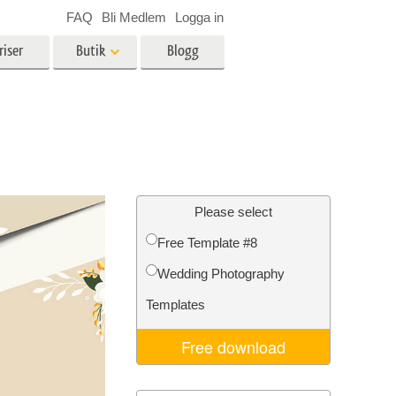
FAQ
Bli Medlem
Logga in
riser
Butik
Blogg
es
Video
LUT för videoredigering
r
Professionella videoöverlägg
ing
Fastighetsfotoredigering
Please select
Free Template #8
Wedding Photography
n
Foto restaurering
Templates
Free download