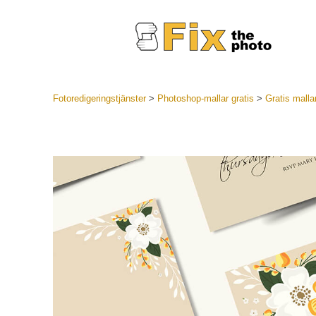
Fotoredigeringstjänster
>
Photoshop-mallar gratis
>
Gratis malla
Lightroom
LR Preset
Portr
Best Deal
Mobila för
Redigeri