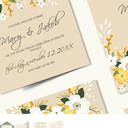
tfotoredigering
Fotoredigering av smycken
AI-träningsdata