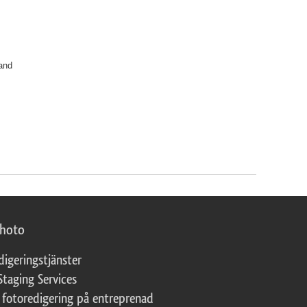
and
photo
digeringstjänster
Staging Services
 fotoredigering på entreprenad