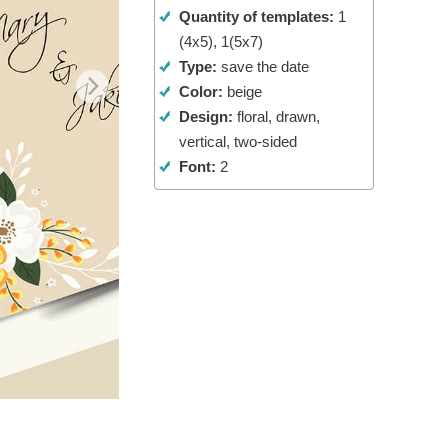
Quantity of templates:
1
Video Editing Services
(4x5), 1(5x7)
Type:
save the date
Color:
beige
Design:
floral, drawn,
vertical, two-sided
Font:
2