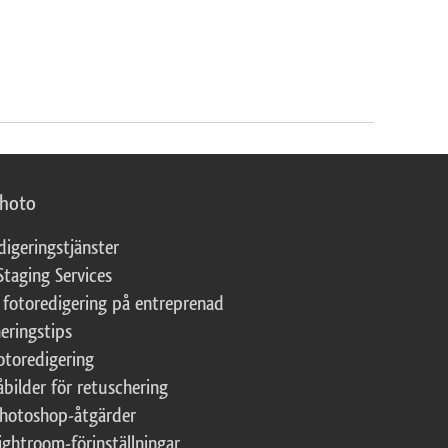
photo
digeringstjänster
Staging Services
 fotoredigering på entreprenad
eringstips
fotoredigering
åbilder för retuschering
Photoshop-åtgärder
ightroom-förinställningar