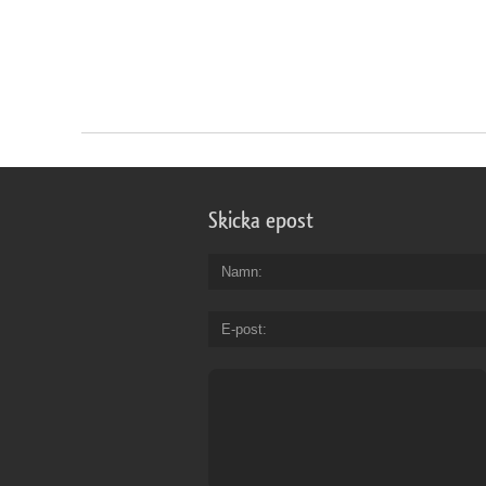
Skicka epost
Namn
E-post