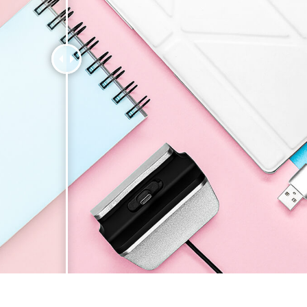
tfotoredigering
Fotoredigering av smycken
AI-träningsdata