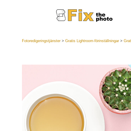
Fotoredigeringstjänster
>
Gratis Lightroom-förinställningar
>
Grat
Lightroom
LR Preset
Portr
Best Deal
Mobila för
Redigeri