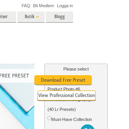
FAQ
Bli Medlem
Logga in
riser
Butik
Blogg
es
Video
LUT för videoredigering
r
Professionella videoöverlägg
ing
Fastighetsfotoredigering
Please select
Lightroom Preset for
Download Free Preset
Product Photo #6
View Professional Collection
n
Foto restaurering
Product Photography
(40 Lr Presets)
Must-Have Collection