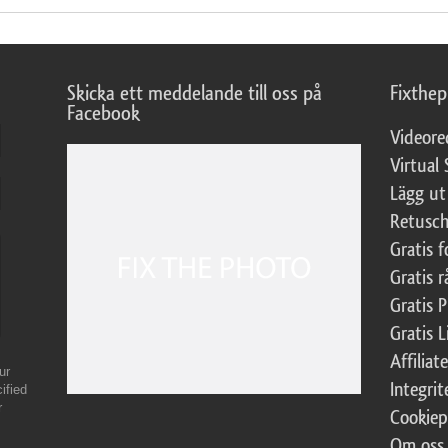
Skicka ett meddelande till oss på
Fixthe
Facebook
Videore
Virtual 
Lägg ut
Retusch
Gratis 
Gratis r
Gratis 
Gratis L
Affilia
ur
Integrit
ified
r
Cookiep
Om oss