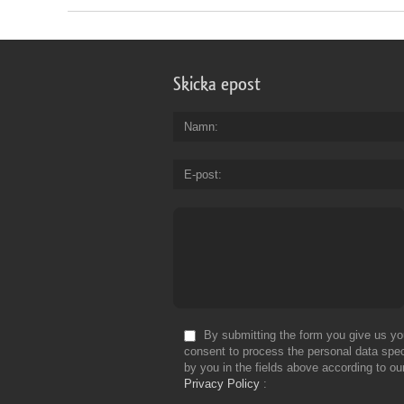
Skicka epost
Namn
E-post
By submitting the form you give us yo
consent to process the personal data spec
by you in the fields above according to ou
Privacy Policy