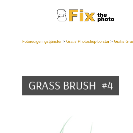
Fotoredigeringstjänster
>
Gratis Photoshop-borstar
>
Gratis Gra
Lightroom
LR Preset
Portr
Best Deal
Mobila för
Redigeri