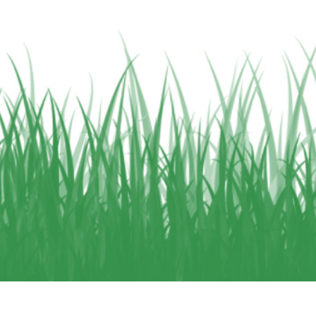
tfotoredigering
Fotoredigering av smycken
AI-träningsdata