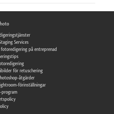
photo
digeringstjänster
Staging Services
 fotoredigering på entreprenad
eringstips
fotoredigering
åbilder för retuschering
Photoshop-åtgärder
ightroom-förinställningar
te-program
etspolicy
olicy