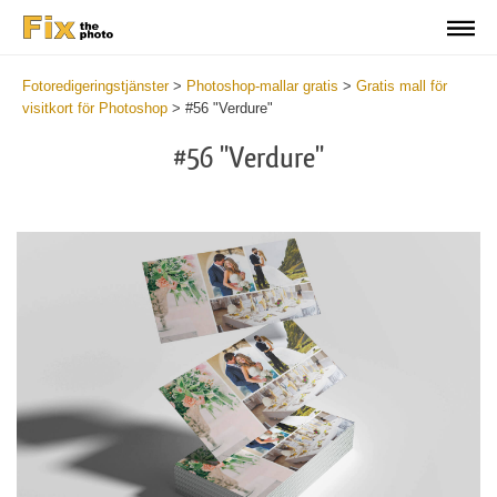
Fotoredigeringstjänster
>
Photoshop-mallar gratis
>
Gratis mall för
visitkort för Photoshop
>
#56 "Verdure"
#56 "Verdure"
Do
Fr
Bu
Ca