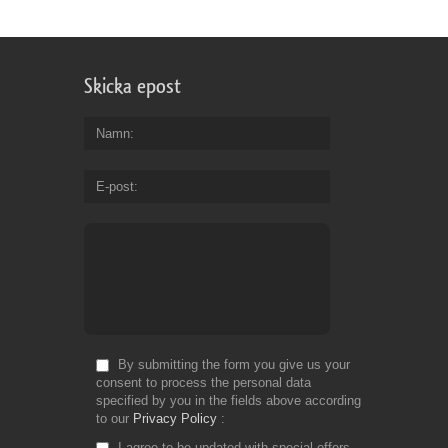
Skicka epost
Namn
E-post
By submitting the form you give us your
consent to process the personal data
specified by you in the fields above according
to our
Privacy Policy
I agree to be updated with special offers