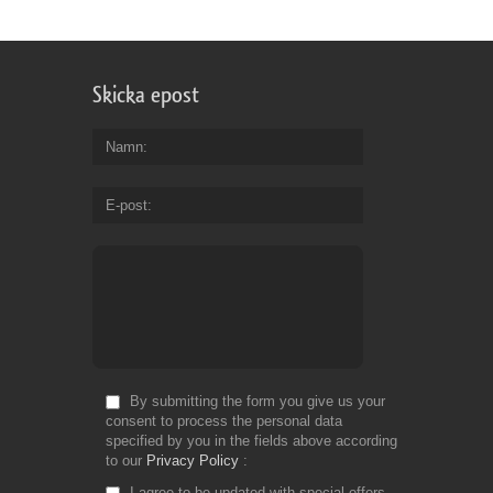
Skicka epost
Namn
E-post
By submitting the form you give us your
consent to process the personal data
specified by you in the fields above according
to our
Privacy Policy
I agree to be updated with special offers