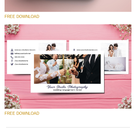
FREE DOWNLOAD
Please select
Free Template #49
Newborn Photography Price List
Free download
FREE DOWNLOAD