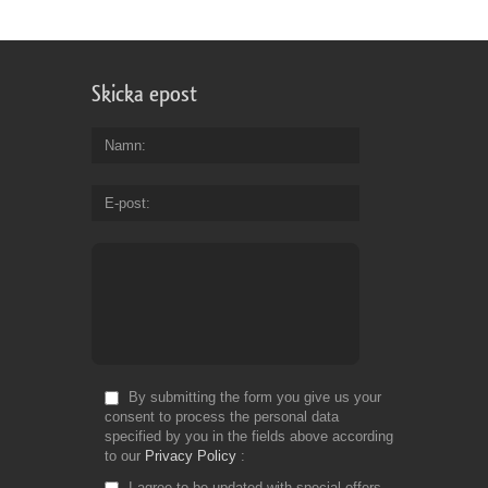
Skicka epost
Namn
E-post
By submitting the form you give us your
consent to process the personal data
specified by you in the fields above according
to our
Privacy Policy
I agree to be updated with special offers