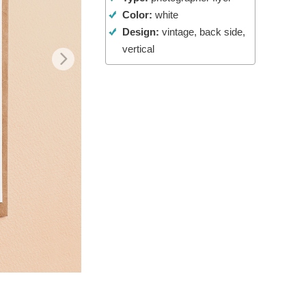
Color:
white
Video Editing Services
Design:
vintage, back side,
vertical