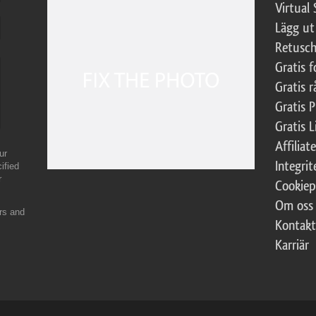
Virtual 
Lägg ut
Retusch
Gratis 
Gratis r
Gratis 
Gratis L
Affilia
ur
Integrit
ified
r
Cookiep
Om oss
ers and
Kontakt
Karriär