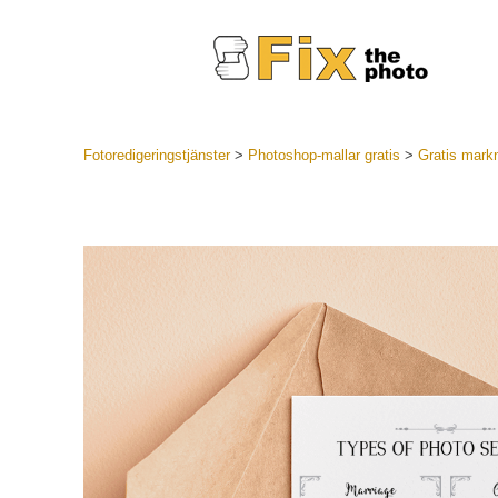
Fotoredigeringstjänster
>
Photoshop-mallar gratis
>
Gratis markn
Lightroom
LR Preset
Portr
Best Deal
Mobila för
Redigeri