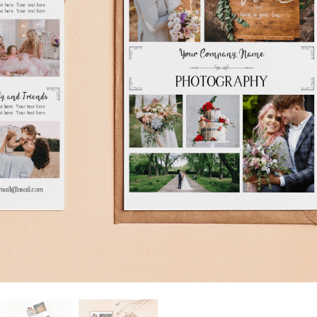
tfotoredigering
Fotoredigering av smycken
AI-träningsdata