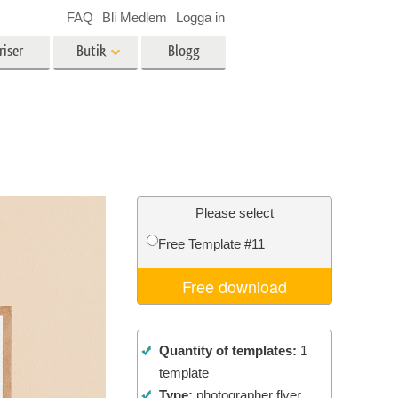
FAQ
Bli Medlem
Logga in
riser
Butik
Blogg
es
Video
LUT för videoredigering
r
Professionella videoöverlägg
ing
Fastighetsfotoredigering
Please select
Free Template #11
Free download
n
Foto restaurering
Quantity of templates:
1
template
Type:
photographer flyer