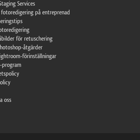
Staging Services
 fotoredigering på entreprenad
eringstips
fotoredigering
åbilder för retuschering
Photoshop-åtgärder
ightroom-förinställningar
te-program
etspolicy
olicy
a oss