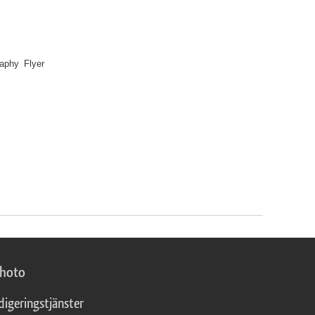
raphy Flyer
photo
digeringstjänster