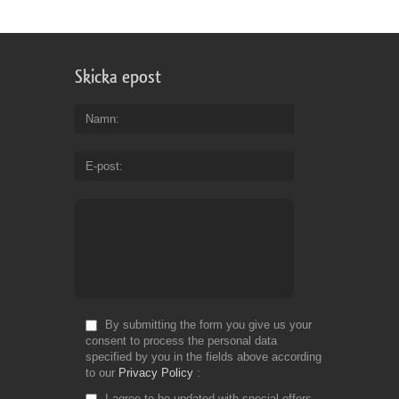
Skicka epost
Namn
E-post
By submitting the form you give us your
consent to process the personal data
specified by you in the fields above according
to our
Privacy Policy
I agree to be updated with special offers