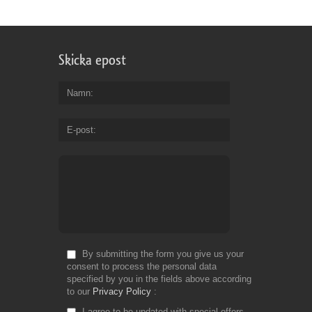
Skicka epost
Namn
E-post
By submitting the form you give us your
consent to process the personal data
specified by you in the fields above according
to our
Privacy Policy
I agree to be updated with special offers