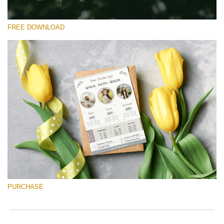
FREE DOWNLOAD
Please select
Free Font #32
Senior Price List
Free download
PURCHASE