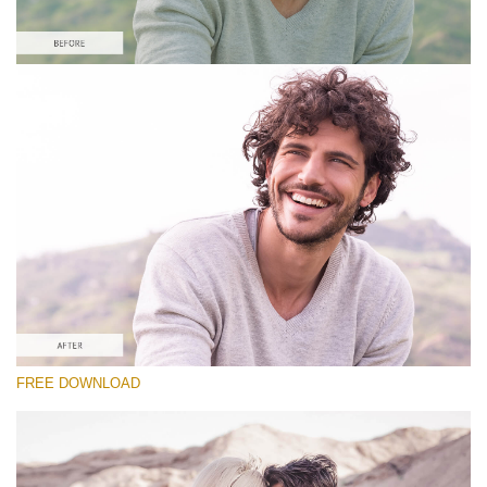
Please select
#10 Preset Vintage Lightroom
Vintage Love
(60 Lr Presets)
Matte Complete
(130 Lr Presets)
Entire Collection
FREE DOWNLOAD
(2067 Lr Presets)
Free download