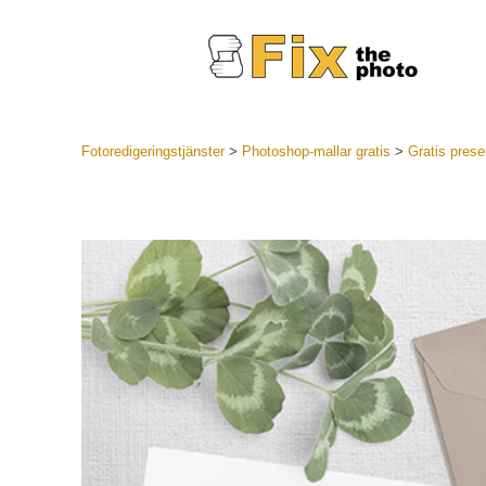
Fotoredigeringstjänster
>
Photoshop-mallar gratis
>
Gratis presen
Lightroom
LR Preset
Portr
Best Deal
Mobila för
Redigeri