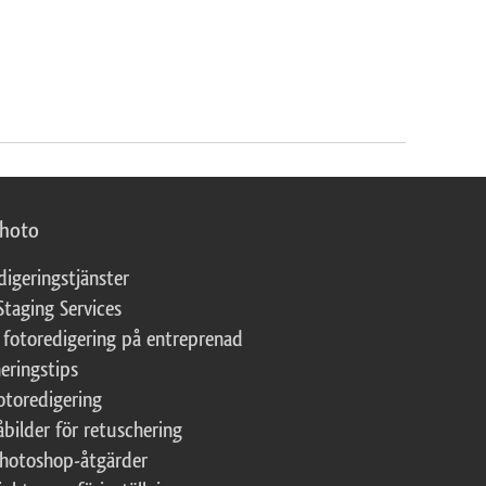
photo
digeringstjänster
Staging Services
 fotoredigering på entreprenad
eringstips
fotoredigering
åbilder för retuschering
Photoshop-åtgärder