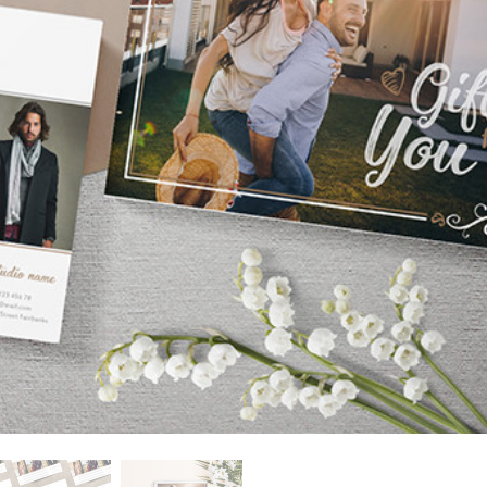
tfotoredigering
Fotoredigering av smycken
AI-träningsdata