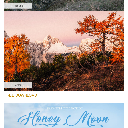
Please select
Lightroom Fall Preset #14
Honey Moon
(30 Lr Presets)
Wedding Collection
(400 Lr Presets)
Must-Have Collection
FREE DOWNLOAD
(1432 Lr Presets)
Free download