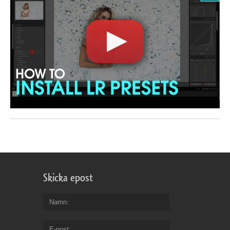
Skicka epost
Namn
E-post