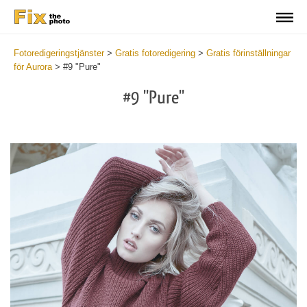
Fotoredigeringstjänster
>
Gratis fotoredigering
>
Gratis förinställningar
för Aurora
>
#9 "Pure"
#9 "Pure"
Cl
at
th
bu
an
re
Fr
Au
Pr
wi
2
mi
Wr