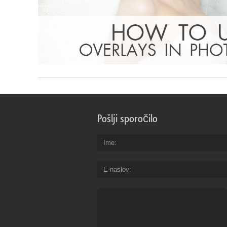
Pošlji sporočilo
Ime
E-naslov