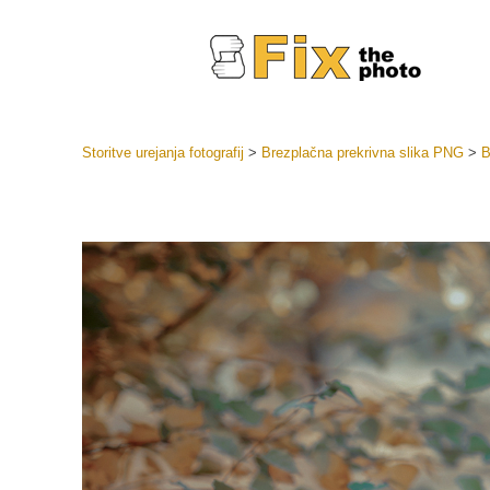
Storitve urejanja fotografij
>
Brezplačna prekrivna slika PNG
>
B
Prednasta
Zbirke pr
Retuš
Prednasta
ponudbe
Mobilne p
Urejanje 