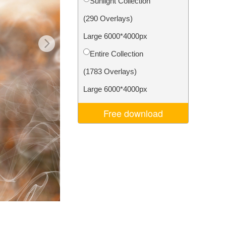
Sunlight Collection
je AI
Video Editing Services
(290 Overlays)
Large 6000*4000px
Entire Collection
(1783 Overlays)
Large 6000*4000px
Free download