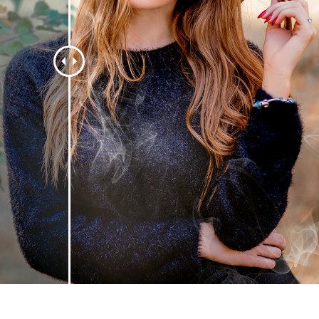
 fotografij izdelka
Urejanje fotografij nakita
Podatki za usposabljan