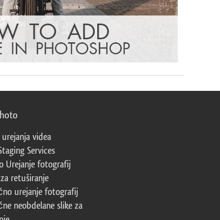
photo
 urejanja videa
Staging Services
 Urejanje fotografij
za retuširanje
čno urejanje fotografij
čne neobdelane slike za
nje