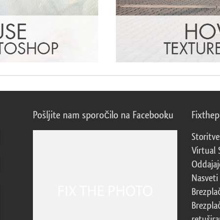
Pošljite nam sporočilo na Facebooku
Fixthe
Storitve
Virtual 
Oddajajo
Nasveti 
Brezpla
Brezpla
retušira