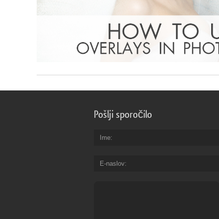
Pošlji sporočilo
Ime
E-naslov