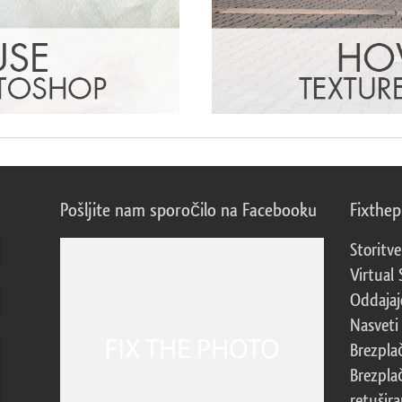
Pošljite nam sporočilo na Facebooku
Fixthe
Storitve
Virtual 
Oddajajo
Nasveti 
Brezpla
Brezpla
retušira