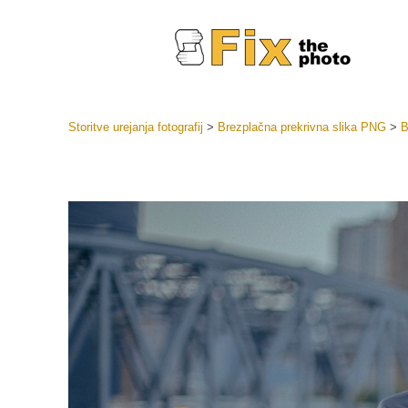
Storitve urejanja fotografij
>
Brezplačna prekrivna slika PNG
>
B
Prednasta
Zbirke pr
Retuš
Prednasta
ponudbe
Mobilne p
Urejanje 