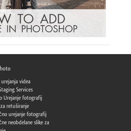
photo
 urejanja videa
Staging Services
 Urejanje fotografij
za retuširanje
čno urejanje fotografij
čne neobdelane slike za
nje