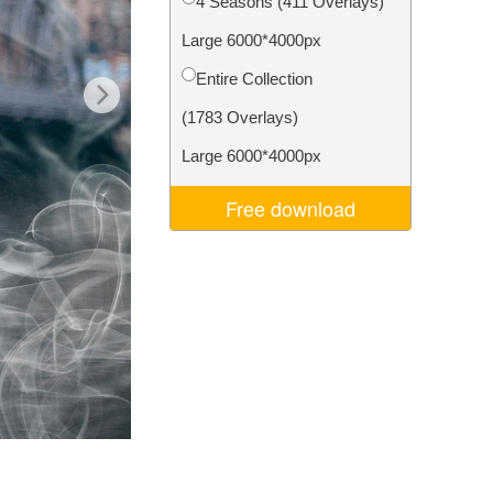
4 Seasons (411 Overlays)
je AI
Video Editing Services
Large 6000*4000px
Entire Collection
(1783 Overlays)
Large 6000*4000px
Free download