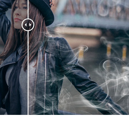
 fotografij izdelka
Urejanje fotografij nakita
Podatki za usposabljan