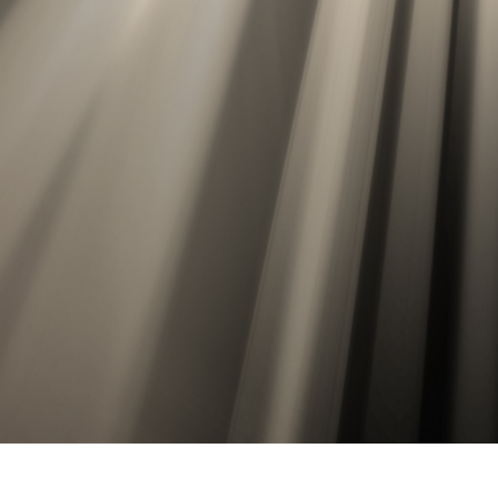
 fotografij izdelka
Urejanje fotografij nakita
Podatki za usposabljan