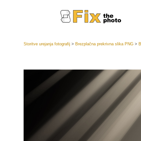
Storitve urejanja fotografij
>
Brezplačna prekrivna slika PNG
>
B
Prednasta
Zbirke pr
Retuš
Prednasta
ponudbe
Mobilne p
Urejanje 