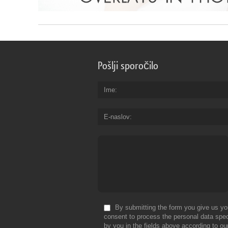
Pošlji sporočilo
Ime
E-naslov
By submitting the form you give us yo
consent to process the personal data spec
by you in the fields above according to ou