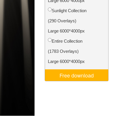
Large 6000*4000px
je AI
Video Editing Services
Sunlight Collection
(290 Overlays)
Large 6000*4000px
Entire Collection
(1783 Overlays)
Large 6000*4000px
Free download