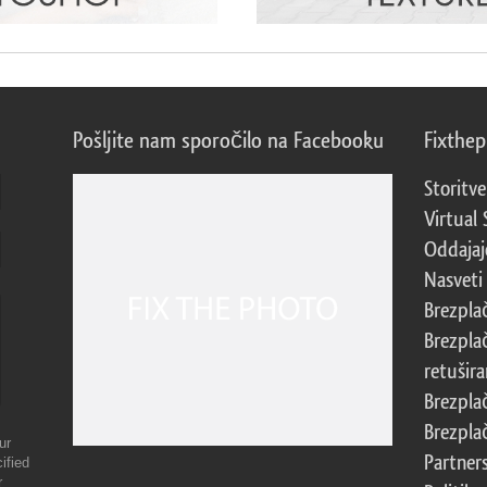
Pošljite nam sporočilo na Facebooku
Fixthe
Storitve
Virtual 
Oddajajo
Nasveti 
Brezpla
Brezpla
retušira
Brezpla
Brezpla
ur
Partner
ified
r