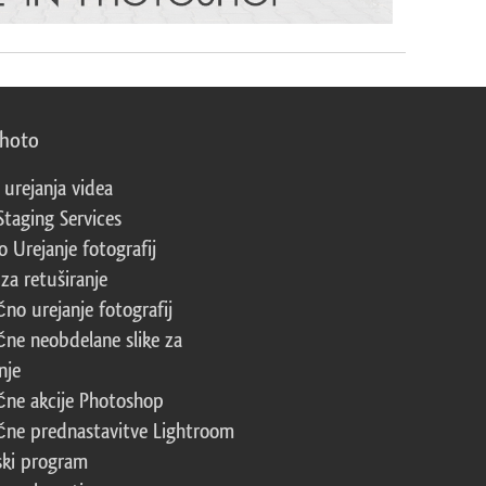
photo
 urejanja videa
Staging Services
 Urejanje fotografij
za retuširanje
čno urejanje fotografij
čne neobdelane slike za
nje
čne akcije Photoshop
čne prednastavitve Lightroom
ski program