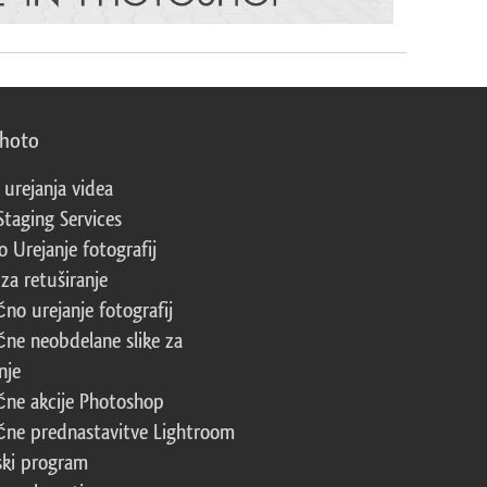
photo
 urejanja videa
Staging Services
 Urejanje fotografij
za retuširanje
čno urejanje fotografij
čne neobdelane slike za
nje
čne akcije Photoshop
čne prednastavitve Lightroom
ski program