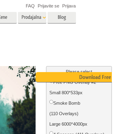
FAQ
Prijavite se
Prijava
Cene
Prodajalna
Blog
es
Video
LUT-ji za urejanje videa
Profesionalni video prekrivni
rojenčka
Urejanje fotografij nepremičnin
elementi
Please select
Download Free PNG
Free PNG Overlay #2
avo
Small 800*533px
fijami
Obnova fotografij
Smoke Bomb
(110 Overlays)
Large 6000*4000px