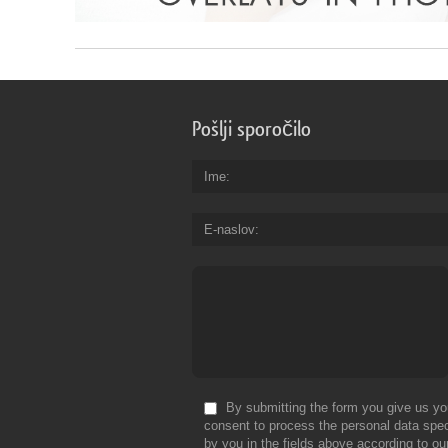
Pošlji sporočilo
Ime
E-naslov
By submitting the form you give us yo
consent to process the personal data spec
by you in the fields above according to ou