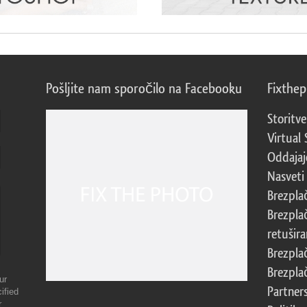
Pošljite nam sporočilo na Facebooku
Fixthe
Storitve
Virtual 
Oddajajo
Nasveti 
Brezpla
Brezpla
retušira
Brezpla
Brezpla
ur
Partner
ified
r