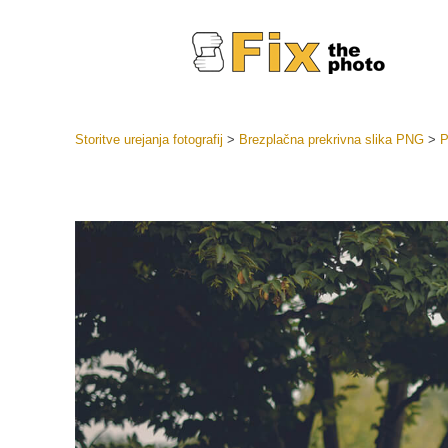
Storitve urejanja fotografij
>
Brezplačna prekrivna slika PNG
>
P
Prednasta
Zbirke pr
Retuš
Prednasta
ponudbe
Mobilne p
Urejanje 