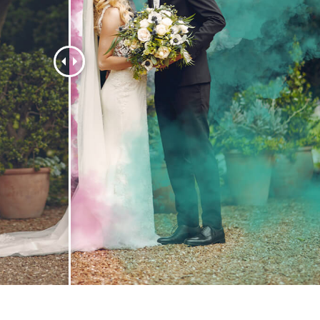
 fotografij izdelka
Urejanje fotografij nakita
Podatki za usposabljan