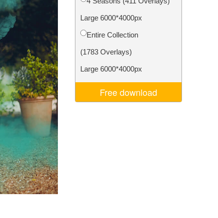
4 Seasons (411 Overlays)
je AI
Video Editing Services
Large 6000*4000px
Entire Collection
(1783 Overlays)
Large 6000*4000px
Free download