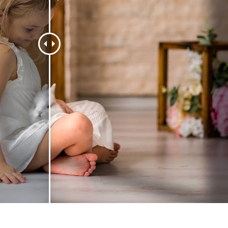
 fotografij izdelka
Urejanje fotografij nakita
Podatki za usposabljan