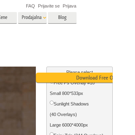
FAQ
Prijavite se
Prijava
Cene
Prodajalna
Blog
es
Video
LUT-ji za urejanje videa
Profesionalni video prekrivni
rojenčka
Urejanje fotografij nepremičnin
elementi
Please select
Download Free Overlay
Free Ps Overlay #10
avo
Small 800*533px
fijami
Obnova fotografij
Sunlight Shadows
(40 Overlays)
Large 6000*4000px