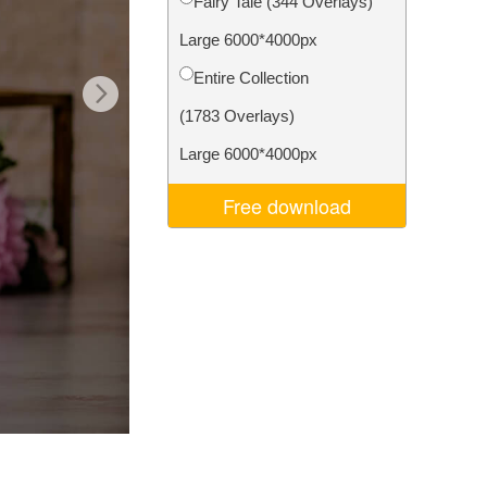
Fairy Tale (344 Overlays)
je AI
Video Editing Services
Large 6000*4000px
Entire Collection
(1783 Overlays)
Large 6000*4000px
Free download