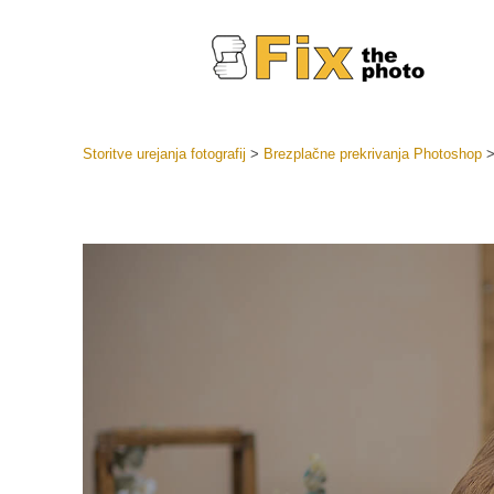
Storitve urejanja fotografij
>
Brezplačne prekrivanja Photoshop
Prednasta
Zbirke pr
Retuš
Prednasta
ponudbe
Mobilne p
Urejanje 