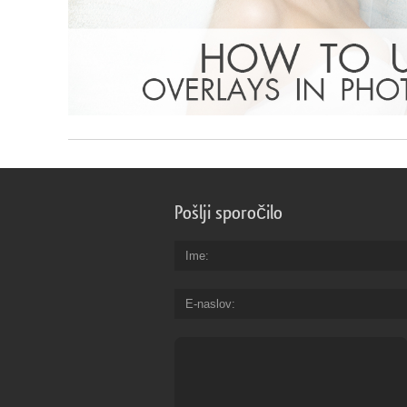
Pošlji sporočilo
Ime
E-naslov