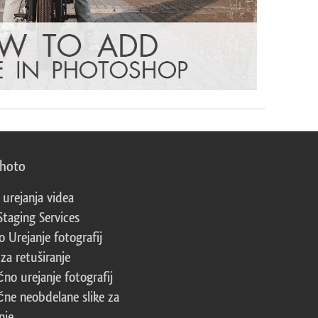
photo
 urejanja videa
Staging Services
 Urejanje fotografij
za retuširanje
čno urejanje fotografij
čne neobdelane slike za
nje