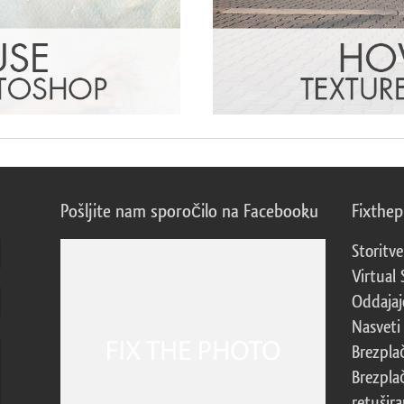
Pošljite nam sporočilo na Facebooku
Fixthe
Storitve
Virtual 
Oddajajo
Nasveti 
Brezpla
Brezpla
retušira