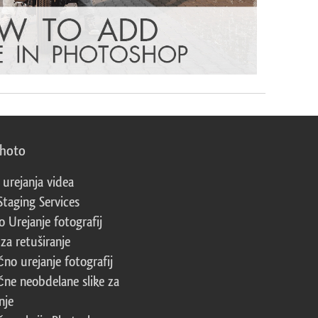
photo
 urejanja videa
Staging Services
 Urejanje fotografij
za retuširanje
čno urejanje fotografij
čne neobdelane slike za
nje