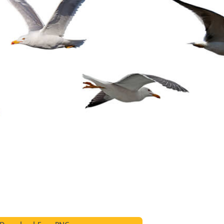
 fotografij izdelka
Urejanje fotografij nakita
Podatki za usposabljan