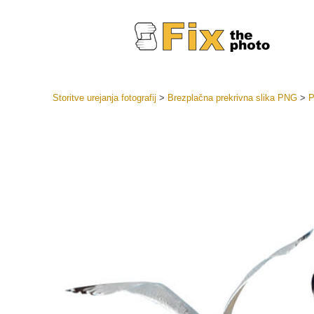
Storitve urejanja fotografij
>
Brezplačna prekrivna slika PNG
>
P
Prednasta
Zbirke pr
Retuš
Prednasta
ponudbe
Mobilne p
Urejanje 