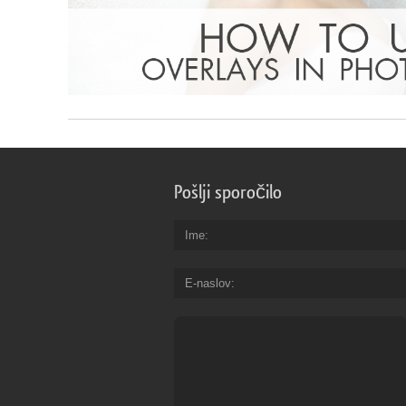
Pošlji sporočilo
Ime
E-naslov