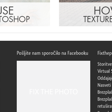
Pošljite nam sporočilo na Facebooku
Fixthe
Storitve
Virtual 
Oddajajo
Nasveti 
Brezpla
Brezpla
retušira