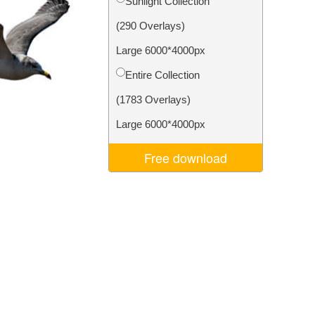
Sunlight Collection
je AI
Video Editing Services
(290 Overlays)
Large 6000*4000px
Entire Collection
(1783 Overlays)
Large 6000*4000px
Free download