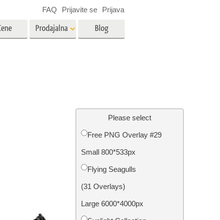
FAQ
Prijavite se
Prijava
Cene
Prodajalna
Blog
es
Video
LUT-ji za urejanje videa
Profesionalni video prekrivni
rojenčka
Urejanje fotografij nepremičnin
elementi
Please select
Free PNG Overlay #29
avo
Small 800*533px
fijami
Obnova fotografij
Flying Seagulls
(31 Overlays)
Large 6000*4000px