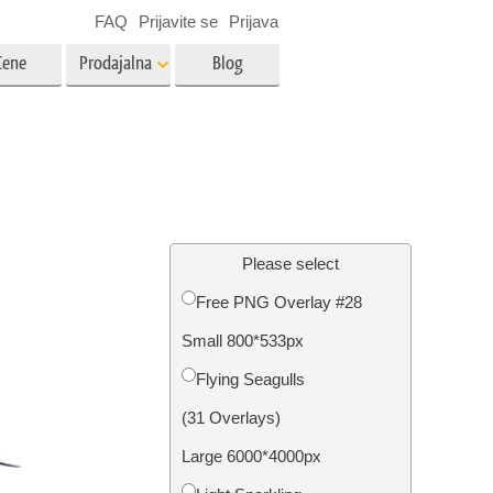
FAQ
Prijavite se
Prijava
Cene
Prodajalna
Blog
es
Video
LUT-ji za urejanje videa
Profesionalni video prekrivni
rojenčka
Urejanje fotografij nepremičnin
elementi
Please select
Free PNG Overlay #28
avo
Small 800*533px
fijami
Obnova fotografij
Flying Seagulls
(31 Overlays)
Large 6000*4000px