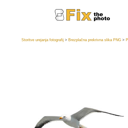
Storitve urejanja fotografij
>
Brezplačna prekrivna slika PNG
>
P
Prednasta
Zbirke pr
Retuš
Prednasta
ponudbe
Mobilne p
Urejanje 