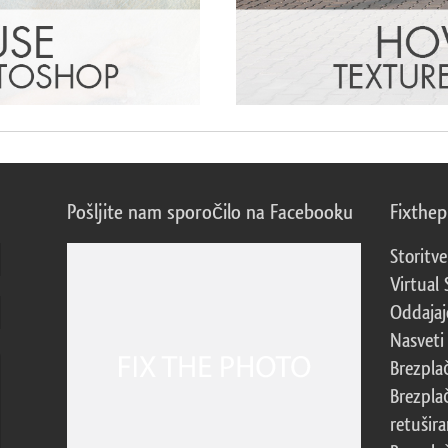
Pošljite nam sporočilo na Facebooku
Fixthe
Storitve
Virtual 
Oddajajo
Nasveti 
Brezpla
Brezpla
retušira