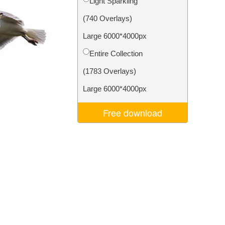
Light Sparkling
je AI
Video Editing Services
(740 Overlays)
Large 6000*4000px
Entire Collection
(1783 Overlays)
Large 6000*4000px
Free download