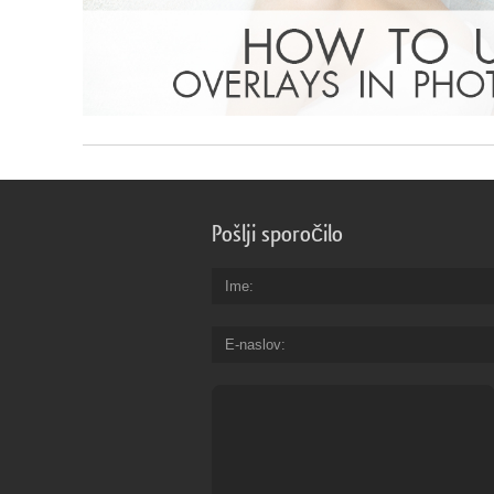
Pošlji sporočilo
Ime
E-naslov