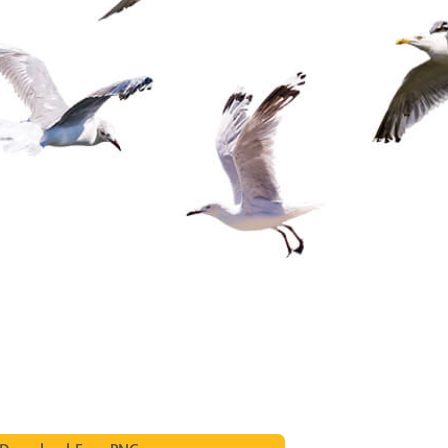
 fotografij izdelka
Urejanje fotografij nakita
Podatki za usposabljan