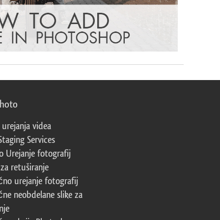
photo
 urejanja videa
Staging Services
 Urejanje fotografij
za retuširanje
čno urejanje fotografij
čne neobdelane slike za
nje