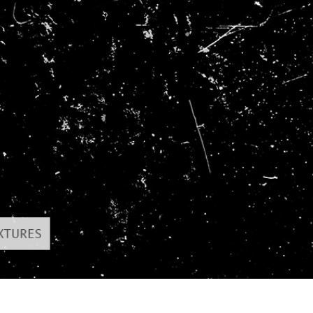
 fotografij izdelka
Urejanje fotografij nakita
Podatki za usposabljan