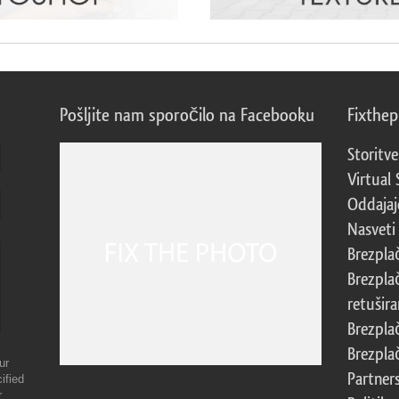
Pošljite nam sporočilo na Facebooku
Fixthe
Storitve
Virtual 
Oddajajo
Nasveti 
Brezpla
Brezpla
retušira
Brezpla
Brezpla
ur
Partner
ified
r