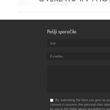
Pošlji sporočilo
Ime
E-naslov
By submitting the form you give us yo
consent to process the personal data spec
by you in the fields above according to ou