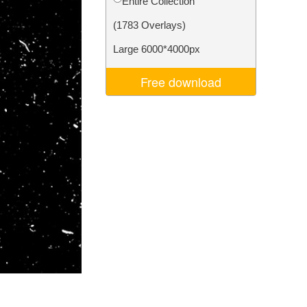
Entire Collection
je AI
Video Editing Services
(1783 Overlays)
Large 6000*4000px
Free download