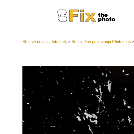
Storitve urejanja fotografij
>
Brezplačne prekrivanja Photoshop
Prednasta
Zbirke pr
Retuš
Prednasta
ponudbe
Mobilne p
Urejanje 