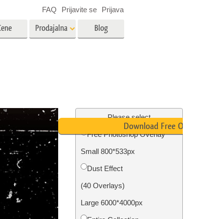
FAQ
Prijavite se
Prijava
Cene
Prodajalna
Blog
es
Video
LUT-ji za urejanje videa
Profesionalni video prekrivni
rojenčka
Urejanje fotografij nepremičnin
elementi
Please select
Download Free Overlay
Free Photoshop Overlay
avo
Small 800*533px
fijami
Obnova fotografij
Dust Effect
(40 Overlays)
Large 6000*4000px