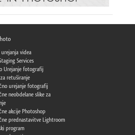
photo
 urejanja videa
Staging Services
 Urejanje fotografij
za retuširanje
čno urejanje fotografij
čne neobdelane slike za
nje
čne akcije Photoshop
čne prednastavitve Lightroom
ski program