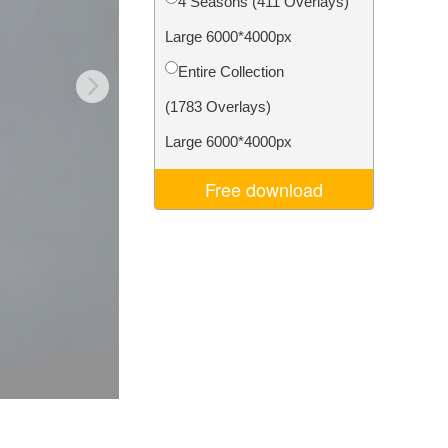
4 Seasons (411 Overlays)
je AI
Video Editing Services
Large 6000*4000px
Entire Collection
(1783 Overlays)
Large 6000*4000px
Free download