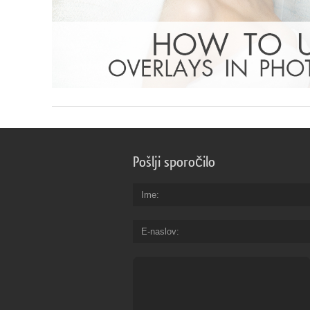
Pošlji sporočilo
Ime
E-naslov