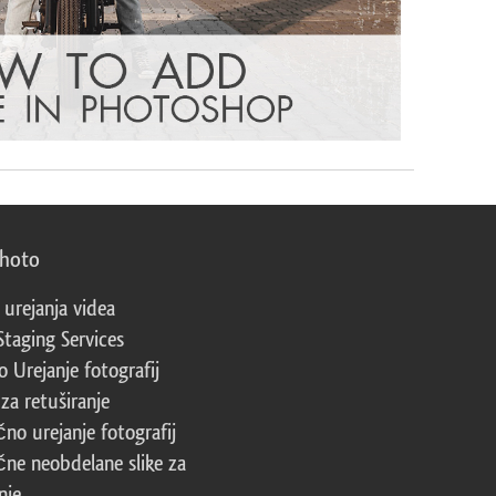
photo
 urejanja videa
Staging Services
 Urejanje fotografij
za retuširanje
čno urejanje fotografij
čne neobdelane slike za
nje