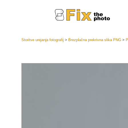
Storitve urejanja fotografij
>
Brezplačna prekrivna slika PNG
>
P
Prednasta
Zbirke pr
Retuš
Prednasta
ponudbe
Mobilne p
Urejanje 