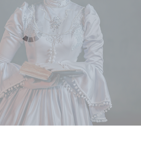
 fotografij izdelka
Urejanje fotografij nakita
Podatki za usposabljan