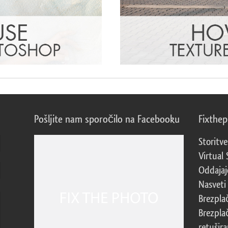
Pošljite nam sporočilo na Facebooku
Fixthe
Storitve
Virtual 
Oddajajo
Nasveti 
Brezpla
Brezpla
retušira