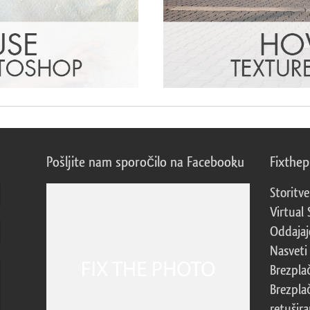
Pošljite nam sporočilo na Facebooku
Fixthe
Storitve
Virtual 
Oddajajo
Nasveti 
Brezpla
Brezpla
retušira