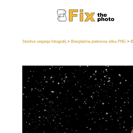
Storitve urejanja fotografij
>
Brezplačna prekrivna slika PNG
>
B
Prednasta
Zbirke pr
Retuš
Prednasta
ponudbe
Mobilne p
Urejanje 