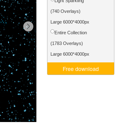
Light Sparkling
je AI
Video Editing Services
(740 Overlays)
Large 6000*4000px
Entire Collection
(1783 Overlays)
Large 6000*4000px
Free download