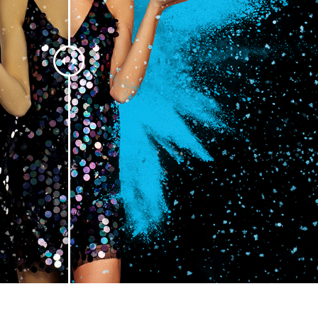
 fotografij izdelka
Urejanje fotografij nakita
Podatki za usposabljan