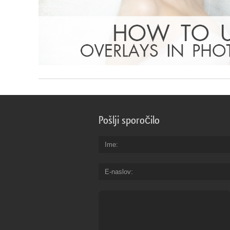
Pošlji sporočilo
Ime
E-naslov