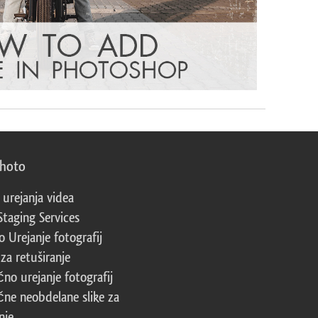
photo
 urejanja videa
Staging Services
 Urejanje fotografij
za retuširanje
čno urejanje fotografij
čne neobdelane slike za
nje