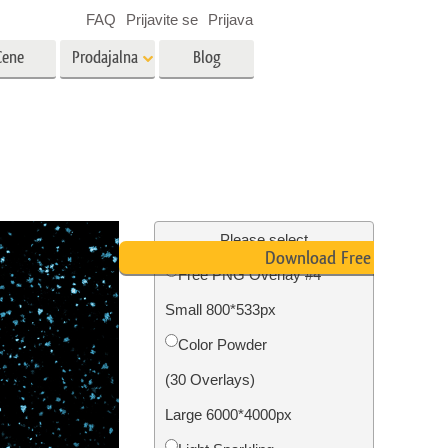
FAQ
Prijavite se
Prijava
Cene
Prodajalna
Blog
es
Video
LUT-ji za urejanje videa
Profesionalni video prekrivni
rojenčka
Urejanje fotografij nepremičnin
elementi
Please select
Download Free PNG
Free PNG Overlay #4
avo
Small 800*533px
fijami
Obnova fotografij
Color Powder
(30 Overlays)
Large 6000*4000px