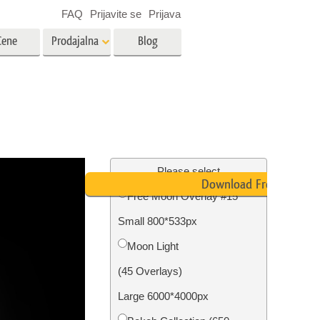
FAQ
Prijavite se
Prijava
Cene
Prodajalna
Blog
es
Video
LUT-ji za urejanje videa
Profesionalni video prekrivni
rojenčka
Urejanje fotografij nepremičnin
elementi
Please select
Download Free
Free Moon Overlay #15
avo
Small 800*533px
fijami
Obnova fotografij
Moon Light
(45 Overlays)
Large 6000*4000px