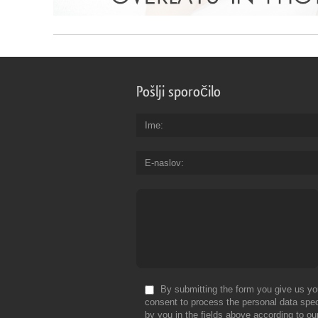
Pošlji sporočilo
Ime
E-naslov
By submitting the form you give us yo
consent to process the personal data spec
by you in the fields above according to ou