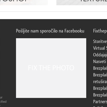
Pošljite nam sporočilo na Facebooku
Fixthe
Storitve
Virtual 
Oddajajo
Nasveti 
Brezpla
Brezpla
retušira
Brezpla
Brezpla
ur
Partner
ified
r