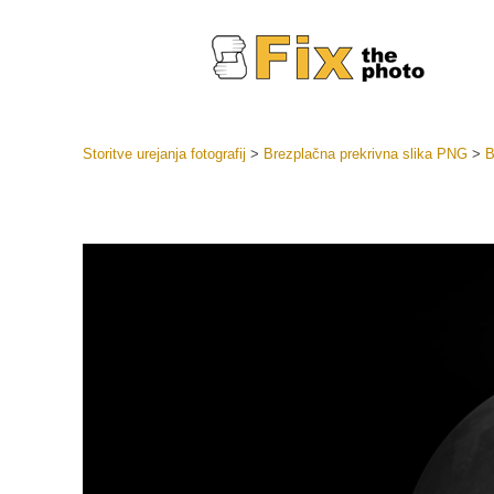
Storitve urejanja fotografij
>
Brezplačna prekrivna slika PNG
>
B
Prednasta
Zbirke pr
Retuš
Prednasta
ponudbe
Mobilne p
Urejanje 