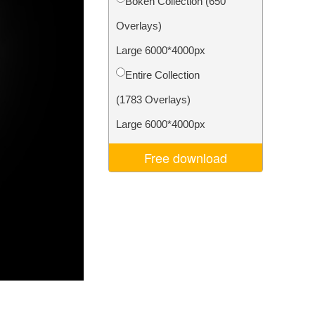
Bokeh Collection (650
je AI
Video Editing Services
Overlays)
Large 6000*4000px
Entire Collection
(1783 Overlays)
Large 6000*4000px
Free download