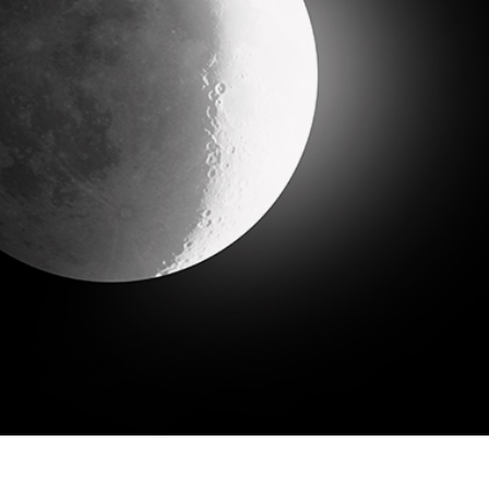
 fotografij izdelka
Urejanje fotografij nakita
Podatki za usposabljan