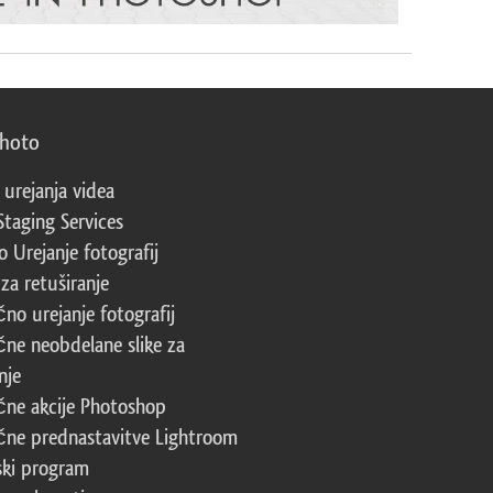
photo
 urejanja videa
Staging Services
 Urejanje fotografij
za retuširanje
čno urejanje fotografij
čne neobdelane slike za
nje
čne akcije Photoshop
čne prednastavitve Lightroom
ski program