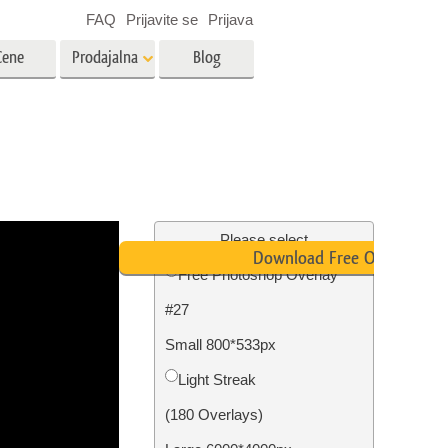
FAQ
Prijavite se
Prijava
Cene
Prodajalna
Blog
es
Video
LUT-ji za urejanje videa
Profesionalni video prekrivni
rojenčka
Urejanje fotografij nepremičnin
elementi
Please select
Download Free Overlay
Free Photoshop Overlay
avo
#27
fijami
Obnova fotografij
Small 800*533px
Light Streak
(180 Overlays)