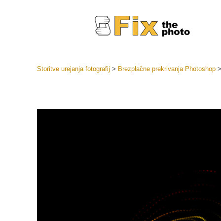
Storitve urejanja fotografij
>
Brezplačne prekrivanja Photoshop
Prednasta
Zbirke pr
Retuš
Prednasta
ponudbe
Mobilne p
Urejanje 