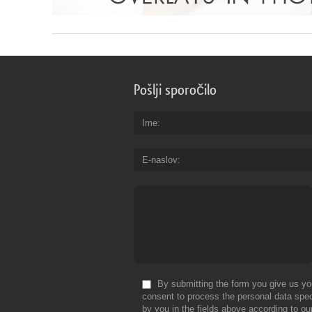
Pošlji sporočilo
Ime
E-naslov
By submitting the form you give us yo
consent to process the personal data spec
by you in the fields above according to ou