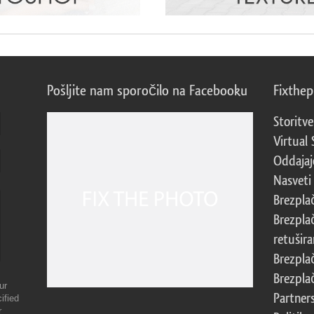
Pošljite nam sporočilo na Facebooku
Fixthe
Storitve
Virtual 
Oddajajo
Nasveti 
Brezpla
Brezpla
retušira
Brezpla
Brezpla
ur
Partner
ified
r