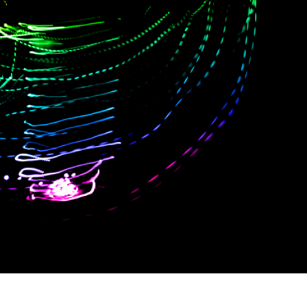
 fotografij izdelka
Urejanje fotografij nakita
Podatki za usposabljan