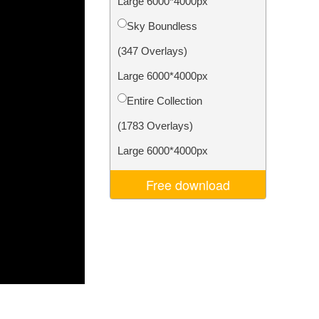
Large 6000*4000px
je AI
Video Editing Services
Sky Boundless
(347 Overlays)
Large 6000*4000px
Entire Collection
(1783 Overlays)
Large 6000*4000px
Free download