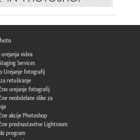
photo
 urejanja videa
Staging Services
 Urejanje fotografij
za retuširanje
čno urejanje fotografij
čne neobdelane slike za
nje
čne akcije Photoshop
čne prednastavitve Lightroom
ski program