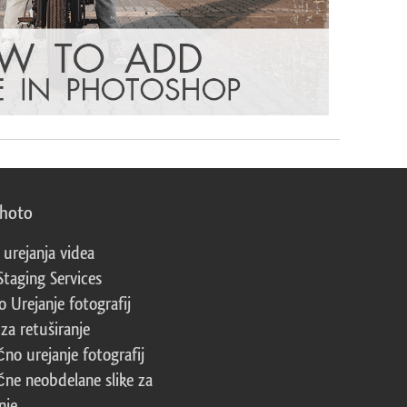
photo
 urejanja videa
Staging Services
 Urejanje fotografij
za retuširanje
čno urejanje fotografij
čne neobdelane slike za
nje