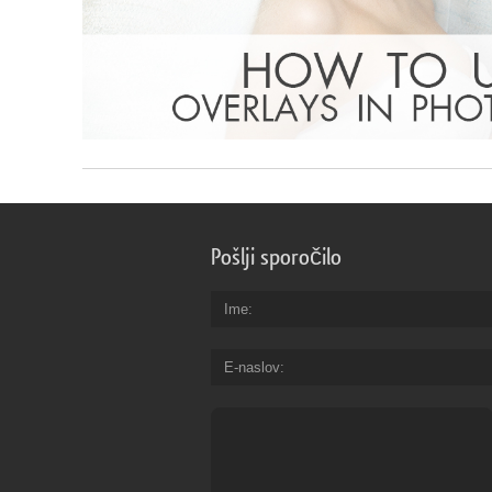
Pošlji sporočilo
Ime
E-naslov