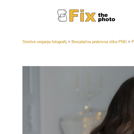
Storitve urejanja fotografij
>
Brezplačna prekrivna slika PNG
>
P
Prednasta
Zbirke pr
Retuš
Prednasta
ponudbe
Mobilne p
Urejanje 