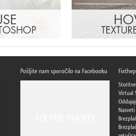
Pošljite nam sporočilo na Facebooku
Fixthe
Storitve
Virtual 
Oddajajo
Nasveti 
Brezpla
Brezpla
retušira