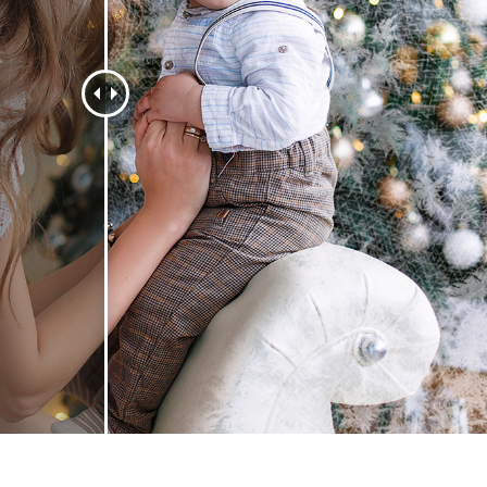
 fotografij izdelka
Urejanje fotografij nakita
Podatki za usposabljan