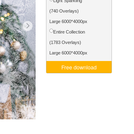
Light Sparkling
je AI
Video Editing Services
(740 Overlays)
Large 6000*4000px
Entire Collection
(1783 Overlays)
Large 6000*4000px
Free download