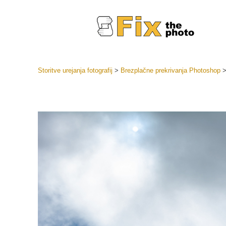
Storitve urejanja fotografij
>
Brezplačne prekrivanja Photoshop
Prednasta
Zbirke pr
Retuš
Prednasta
ponudbe
Mobilne p
Urejanje 