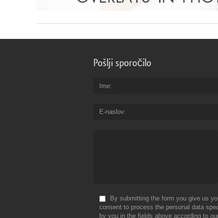
Pošlji sporočilo
Ime
E-naslov
By submitting the form you give us yo
consent to process the personal data spec
by you in the fields above according to ou