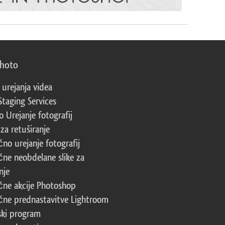
photo
 urejanja videa
Staging Services
 Urejanje fotografij
za retuširanje
čno urejanje fotografij
čne neobdelane slike za
nje
čne akcije Photoshop
čne prednastavitve Lightroom
ski program