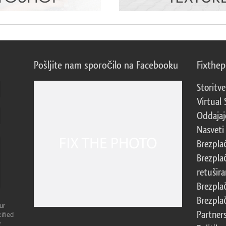
Pošljite nam sporočilo na Facebooku
Fixthe
Storitve
Virtual 
Oddajajo
Nasveti 
Brezpla
Brezpla
retušira
Brezpla
Brezpla
ur
Partner
ified
r