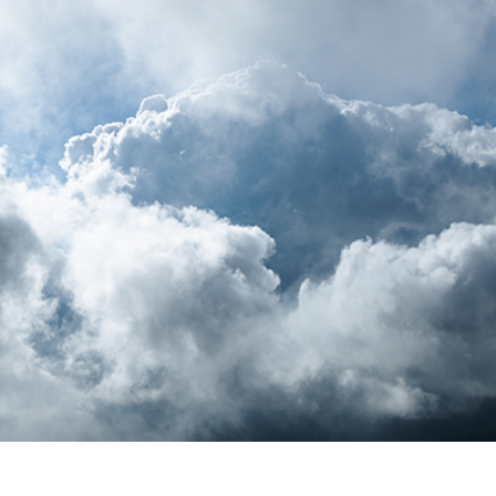
 fotografij izdelka
Urejanje fotografij nakita
Podatki za usposabljan