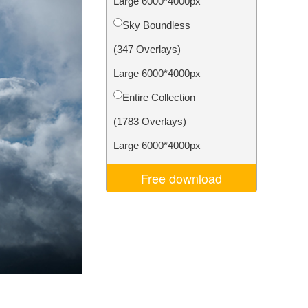
Large 6000*4000px
je AI
Video Editing Services
Sky Boundless
(347 Overlays)
Large 6000*4000px
Entire Collection
(1783 Overlays)
Large 6000*4000px
Free download