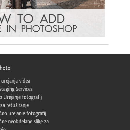
photo
 urejanja videa
Staging Services
 Urejanje fotografij
za retuširanje
čno urejanje fotografij
čne neobdelane slike za
nje