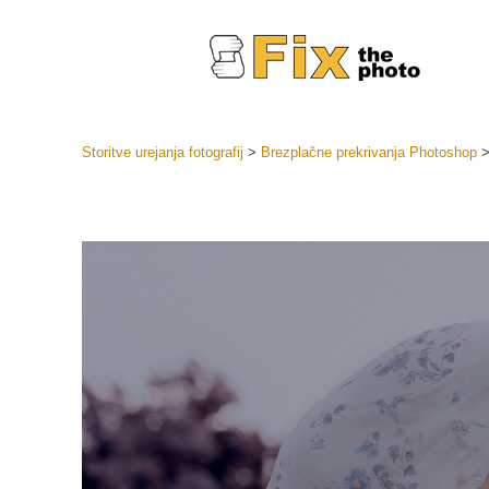
Storitve urejanja fotografij
>
Brezplačne prekrivanja Photoshop
Prednasta
Zbirke pr
Retuš
Prednasta
ponudbe
Mobilne p
Urejanje 