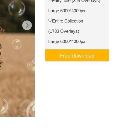
Fairy Tale (344 Overlays)
je AI
Video Editing Services
Large 6000*4000px
Entire Collection
(1783 Overlays)
Large 6000*4000px
Free download