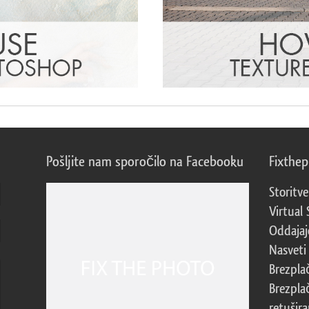
Pošljite nam sporočilo na Facebooku
Fixthe
Storitve
Virtual 
Oddajajo
Nasveti 
Brezpla
Brezpla
retušira