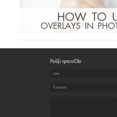
Pošlji sporočilo
Ime
E-naslov