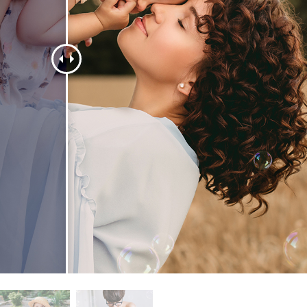
 fotografij izdelka
Urejanje fotografij nakita
Podatki za usposabljan