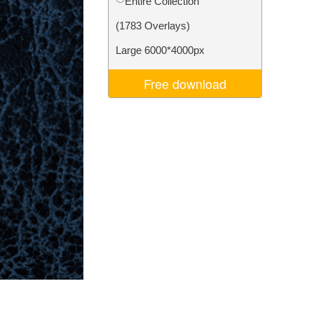
Entire Collection
je AI
Video Editing Services
(1783 Overlays)
Large 6000*4000px
Free download