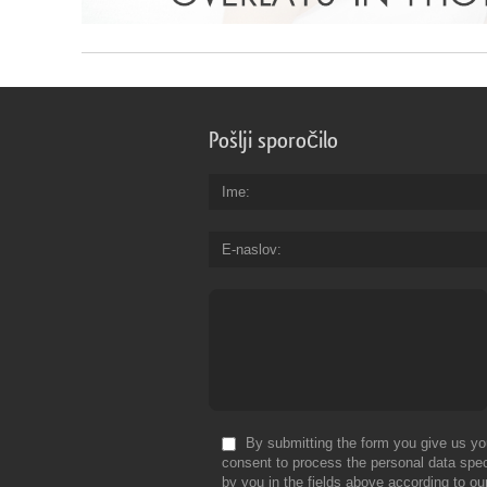
Pošlji sporočilo
Ime
E-naslov
By submitting the form you give us yo
consent to process the personal data spec
by you in the fields above according to ou