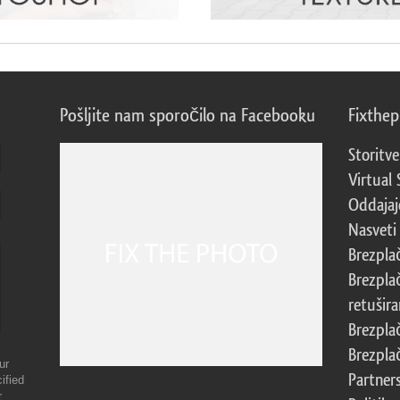
Pošljite nam sporočilo na Facebooku
Fixthe
Storitve
Virtual 
Oddajajo
Nasveti 
Brezpla
Brezpla
retušira
Brezpla
Brezpla
ur
Partner
ified
r