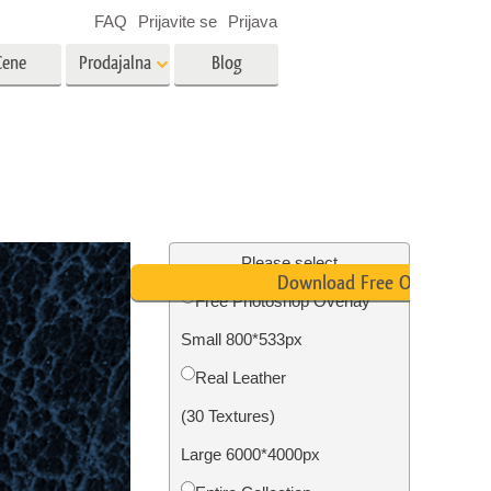
FAQ
Prijavite se
Prijava
Cene
Prodajalna
Blog
es
Video
LUT-ji za urejanje videa
Profesionalni video prekrivni
rojenčka
Urejanje fotografij nepremičnin
elementi
Please select
Download Free Overlay
Free Photoshop Overlay
avo
Small 800*533px
fijami
Obnova fotografij
Real Leather
(30 Textures)
Large 6000*4000px