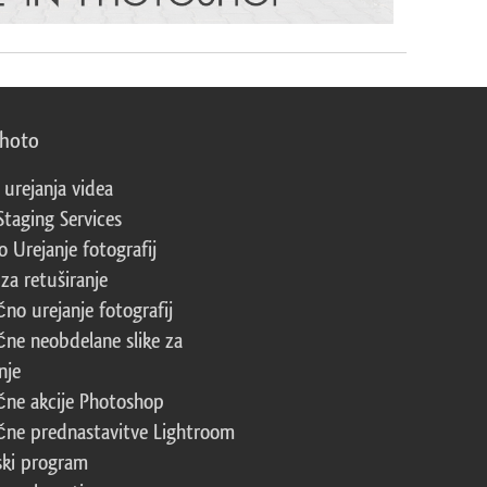
photo
 urejanja videa
Staging Services
 Urejanje fotografij
za retuširanje
čno urejanje fotografij
čne neobdelane slike za
nje
čne akcije Photoshop
čne prednastavitve Lightroom
ski program