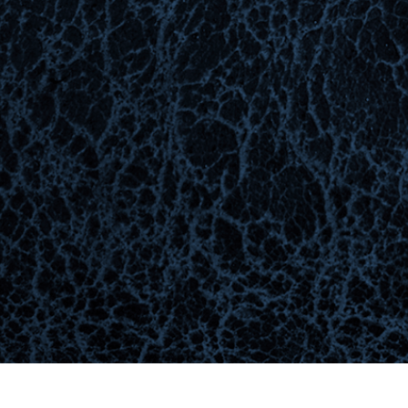
 fotografij izdelka
Urejanje fotografij nakita
Podatki za usposabljan