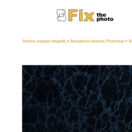
Storitve urejanja fotografij
>
Brezplačne teksture Photoshop
>
B
Prednasta
Zbirke pr
Retuš
Prednasta
ponudbe
Mobilne p
Urejanje 