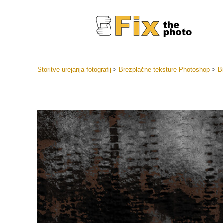
Storitve urejanja fotografij
>
Brezplačne teksture Photoshop
>
B
Prednasta
Zbirke pr
Retuš
Prednasta
ponudbe
Mobilne p
Urejanje 