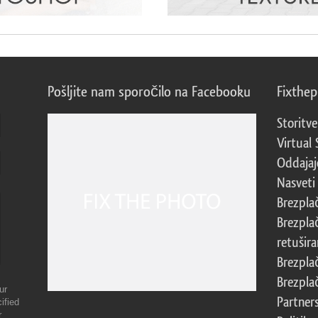
Pošljite nam sporočilo na Facebooku
Fixthe
Storitve
Virtual 
Oddajajo
Nasveti 
Brezpla
Brezpla
retušira
Brezpla
Brezpla
ur
Partner
ified
r