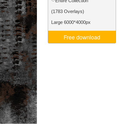
Entire Collection
je AI
Video Editing Services
(1783 Overlays)
Large 6000*4000px
Free download