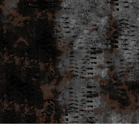
 fotografij izdelka
Urejanje fotografij nakita
Podatki za usposabljan