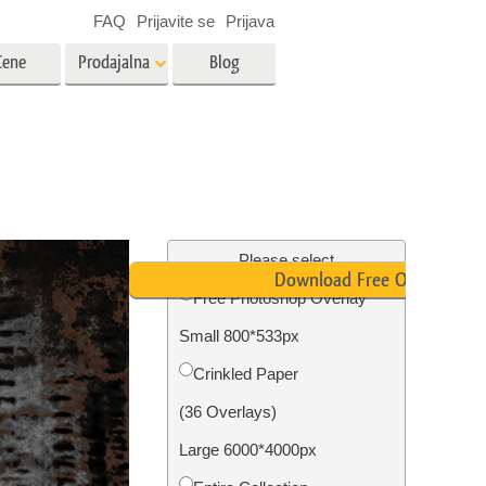
FAQ
Prijavite se
Prijava
Cene
Prodajalna
Blog
es
Video
LUT-ji za urejanje videa
Profesionalni video prekrivni
rojenčka
Urejanje fotografij nepremičnin
elementi
Please select
Download Free Overlay
Free Photoshop Overlay
avo
Small 800*533px
fijami
Obnova fotografij
Сrinkled Paper
(36 Overlays)
Large 6000*4000px