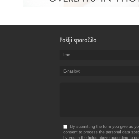
Pošlji sporočilo
Ime
E-naslov
By submitting the form you give us yo
consent to process the personal data spec
by you in the fields above according to ou