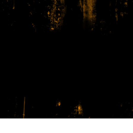
 fotografij izdelka
Urejanje fotografij nakita
Podatki za usposabljan