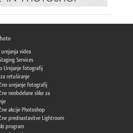
photo
 urejanja videa
Staging Services
 Urejanje fotografij
za retuširanje
čno urejanje fotografij
čne neobdelane slike za
nje
čne akcije Photoshop
čne prednastavitve Lightroom
ski program