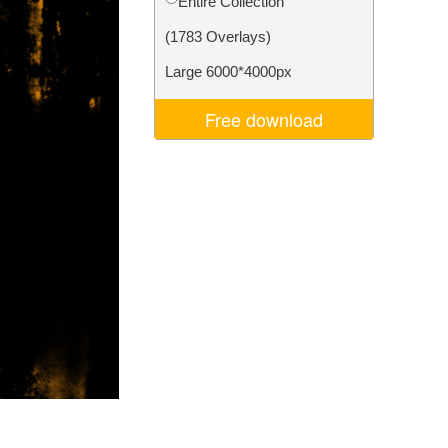
Entire Collection
je AI
Video Editing Services
(1783 Overlays)
Large 6000*4000px
Free download