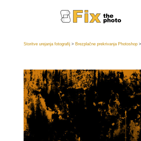
Storitve urejanja fotografij
>
Brezplačne prekrivanja Photoshop
Prednasta
Zbirke pr
Retuš
Prednasta
ponudbe
Mobilne p
Urejanje 