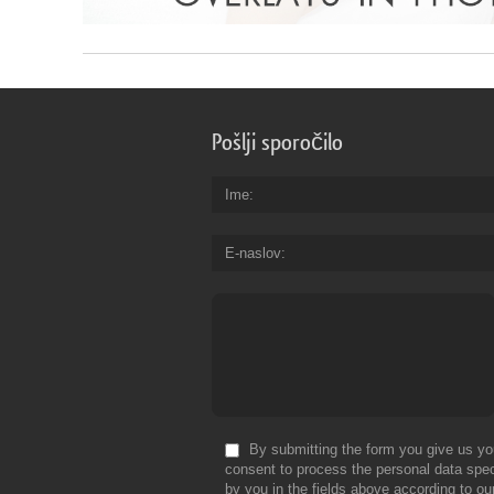
Pošlji sporočilo
Ime
E-naslov
By submitting the form you give us yo
consent to process the personal data spec
by you in the fields above according to ou