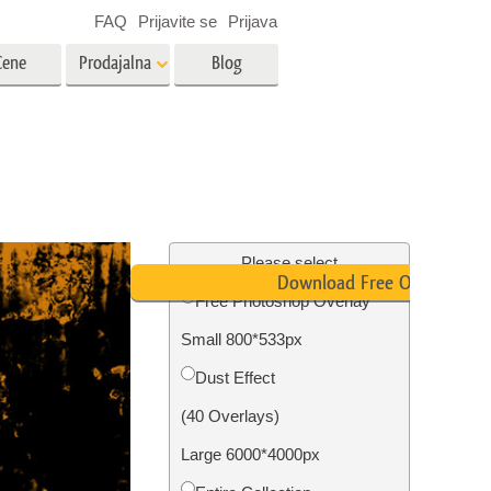
FAQ
Prijavite se
Prijava
Cene
Prodajalna
Blog
es
Video
LUT-ji za urejanje videa
Profesionalni video prekrivni
rojenčka
Urejanje fotografij nepremičnin
elementi
Please select
Download Free Overlay
Free Photoshop Overlay
avo
Small 800*533px
fijami
Obnova fotografij
Dust Effect
(40 Overlays)
Large 6000*4000px