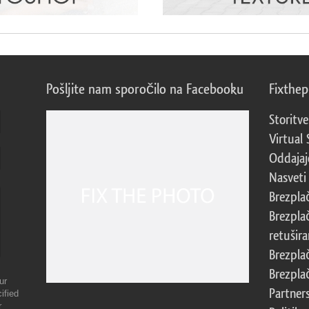
Pošljite nam sporočilo na Facebooku
Fixthe
Storitve
Virtual 
Oddajajo
Nasveti 
Brezpla
Brezpla
retušira
Brezpla
Brezpla
ur
Partner
ified
r