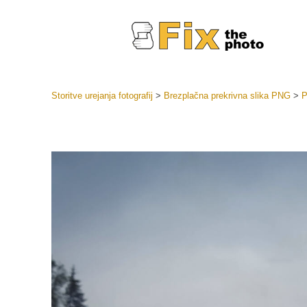
Storitve urejanja fotografij
>
Brezplačna prekrivna slika PNG
>
P
Prednasta
Zbirke pr
Retuš
Prednasta
ponudbe
Mobilne p
Urejanje 