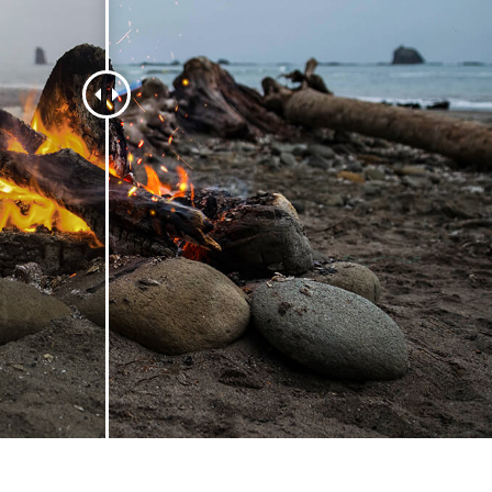
 fotografij izdelka
Urejanje fotografij nakita
Podatki za usposabljan