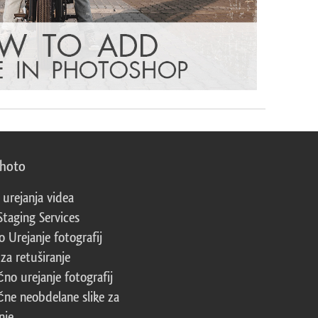
photo
 urejanja videa
Staging Services
 Urejanje fotografij
za retuširanje
čno urejanje fotografij
čne neobdelane slike za
nje