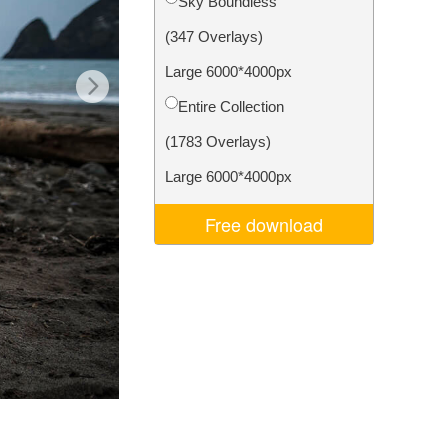
Sky Boundless
je AI
Video Editing Services
(347 Overlays)
Large 6000*4000px
Entire Collection
(1783 Overlays)
Large 6000*4000px
Free download