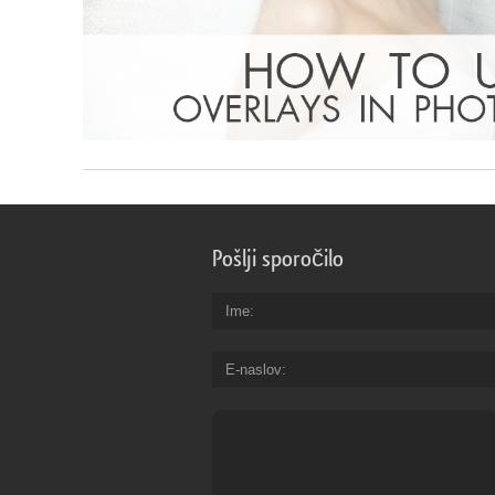
Pošlji sporočilo
Ime
E-naslov