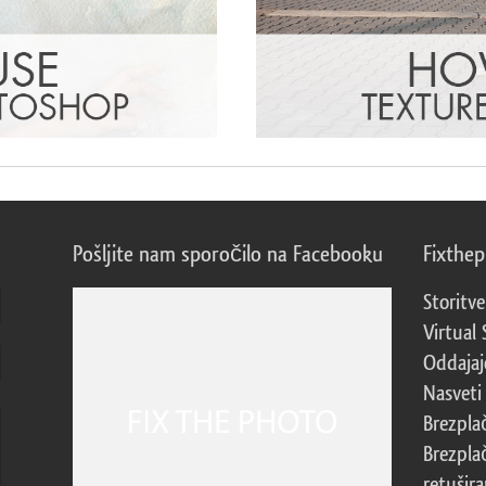
Pošljite nam sporočilo na Facebooku
Fixthe
Storitve
Virtual 
Oddajajo
Nasveti 
Brezpla
Brezpla
retušira