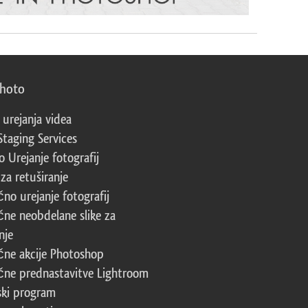
photo
 urejanja videa
Staging Services
 Urejanje fotografij
za retuširanje
čno urejanje fotografij
čne neobdelane slike za
nje
čne akcije Photoshop
čne prednastavitve Lightroom
ski program