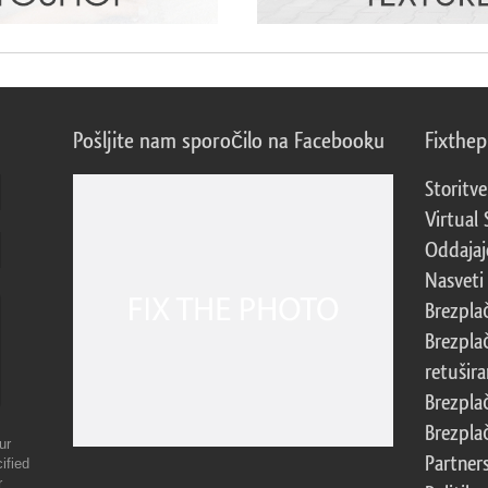
Pošljite nam sporočilo na Facebooku
Fixthe
Storitve
Virtual 
Oddajajo
Nasveti 
Brezpla
Brezpla
retušira
Brezpla
Brezpla
ur
Partner
ified
r