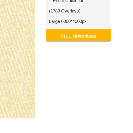
Entire Collection
je AI
Video Editing Services
(1783 Overlays)
Large 6000*4000px
Free download