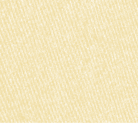
 fotografij izdelka
Urejanje fotografij nakita
Podatki za usposabljan