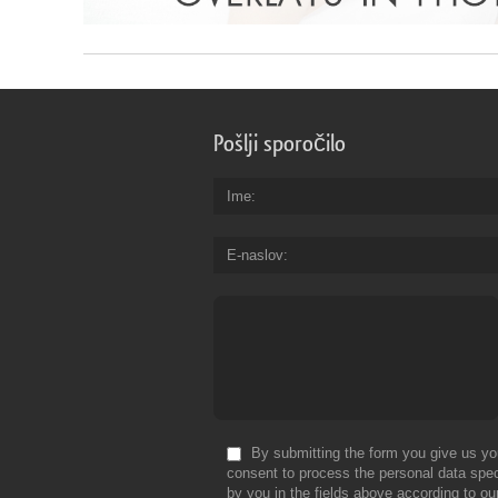
Pošlji sporočilo
Ime
E-naslov
By submitting the form you give us yo
consent to process the personal data spec
by you in the fields above according to ou