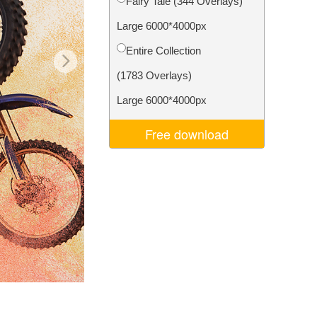
Fairy Tale (344 Overlays)
je AI
Video Editing Services
Large 6000*4000px
Entire Collection
(1783 Overlays)
Large 6000*4000px
Free download