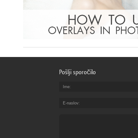
Pošlji sporočilo
Ime
E-naslov