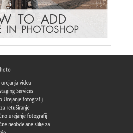
photo
 urejanja videa
Staging Services
 Urejanje fotografij
za retuširanje
čno urejanje fotografij
čne neobdelane slike za
nje