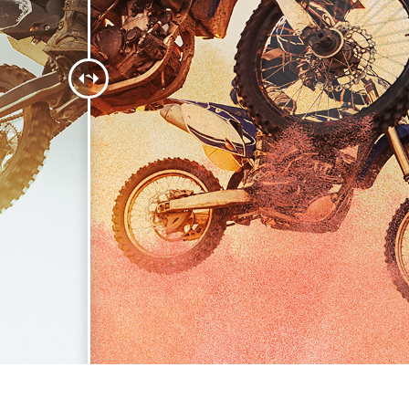
 fotografij izdelka
Urejanje fotografij nakita
Podatki za usposabljan