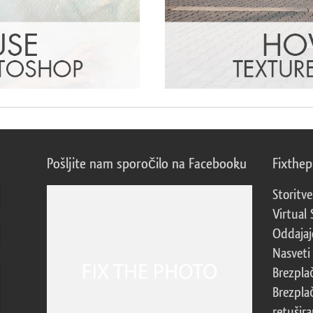
Pošljite nam sporočilo na Facebooku
Fixthe
Storitve
Virtual 
Oddajajo
Nasveti 
Brezpla
Brezpla
retušira