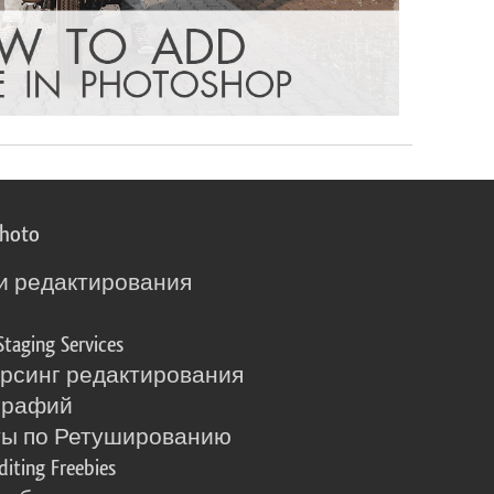
photo
и редактирования
о
Staging Services
рсинг редактирования
графий
ты по Ретушированию
diting Freebies