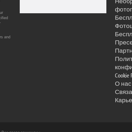
Необ
фотог
ur
Бесп
ified
r
Фото
Бесп
ers and
Прес
Партн
Поли
конф
Cookie 
О нас
Связа
Карь