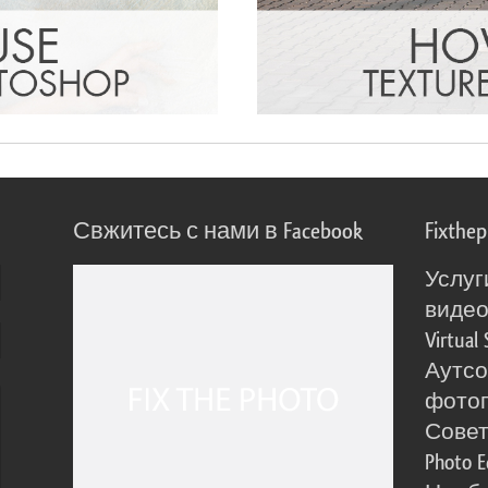
Свжитесь с нами в Facebook
Fixthe
Услуг
виде
Virtual 
Аутсо
фото
Сове
Photo E