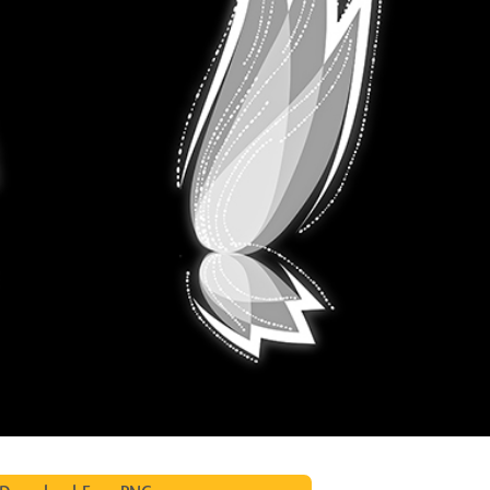
исы ретуши
Ретушь ювелирных
Данные для обуч
товаров
изделий
ИИ