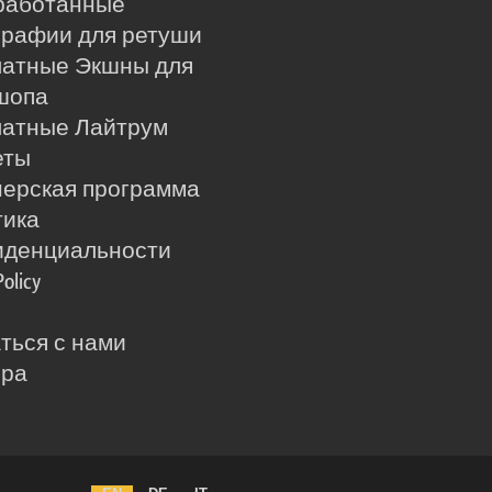
работанные
рафии для ретуши
латные Экшны для
шопа
латные Лайтрум
еты
ерская программа
тика
иденциальности
Policy
ться с нами
ера