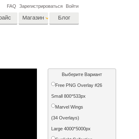
FAQ
Зарегистрироваться
Войти
райс
Магазин
Блог
es
Video
Профессиональные
LUTs
ши
Ретушь Фото
Видео Оверлейсы
о
Недвижимости
Выберите Вариант
Free PNG Overlay #26
на
Small 800*533px
отки
Реставрация
Marvel Wings
й
фотографий
(34 Overlays)
Large 4000*5000px