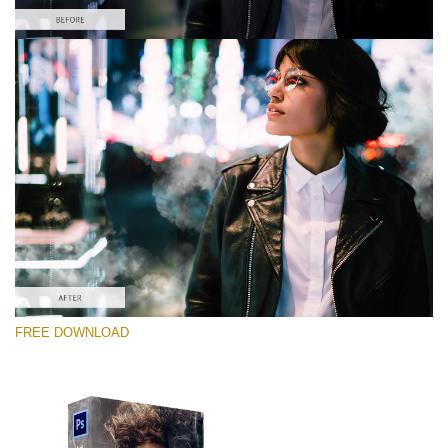
Выберите Вариант
Free PNG Overlay #3
Small 800*533px
White Smoke
(30 Overlays)
Large 6000*4000px
FREE DOWNLOAD
Bokeh Complete Collection (650 Overlays)
Large 6000*4000px
Entire Collection