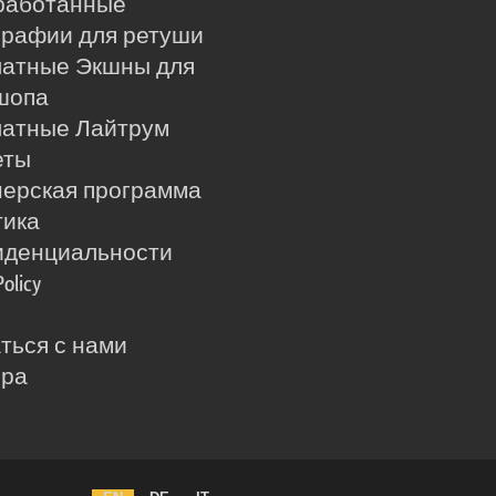
работанные
рафии для ретуши
латные Экшны для
шопа
латные Лайтрум
еты
ерская программа
тика
иденциальности
Policy
ться с нами
ера