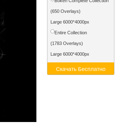
Bokeh Complete Collection
ения
Video Editing Services
(650 Overlays)
Large 6000*4000px
Entire Collection
(1783 Overlays)
Large 6000*4000px
Скачать Бесплатно