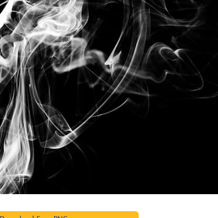
исы ретуши
Ретушь ювелирных
Данные для обуч
товаров
изделий
ИИ