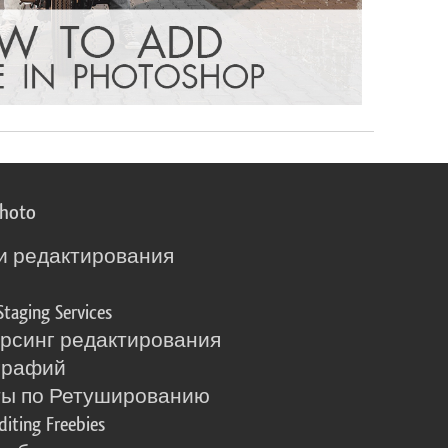
photo
и редактирования
о
Staging Services
рсинг редактирования
графий
ты по Ретушированию
diting Freebies