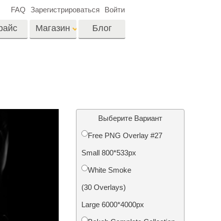
FAQ
Зарегистрироваться
Войти
райс
Магазин
Блог
es
Video
Профессиональные
LUTs
ши
Ретушь Фото
Видео Оверлейсы
о
Недвижимости
Выберите Вариант
Free PNG Overlay #27
на
Small 800*533px
отки
Реставрация
White Smoke
й
фотографий
(30 Overlays)
Large 6000*4000px