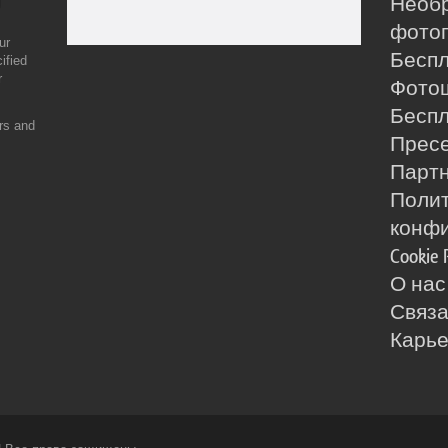
Необ
фотог
ur
Бесп
ified
r
Фото
Бесп
ers and
Прес
Партн
Поли
конф
Cookie 
О нас
Связа
Карь