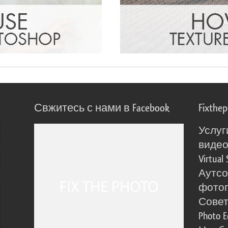
Свжитесь с нами в Facebook
Fixthe
Услуг
виде
Virtual 
Аутсо
фото
Сове
Photo E