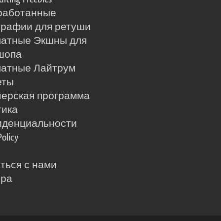
работанные
рафии для ретуши
латные Экшны для
шопа
латные Лайтрум
еты
ерская программа
тика
иденциальности
Policy
ться с нами
ера