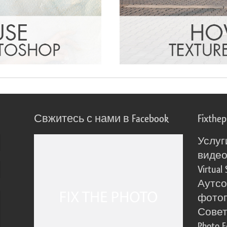
Свжитесь с нами в Facebook
Fixthe
Услуг
виде
Virtual 
Аутсо
фото
Сове
Photo E