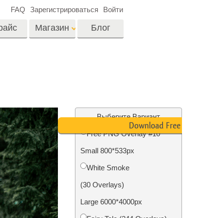
FAQ
Зарегистрироваться
Войти
райс
Магазин
Блог
es
Video
Профессиональные
LUTs
ши
Ретушь Фото
Видео Оверлейсы
о
Недвижимости
Выберите Вариант
Download Free PNG
Free PNG Overlay #10
на
Small 800*533px
отки
Реставрация
White Smoke
й
фотографий
(30 Overlays)
Large 6000*4000px