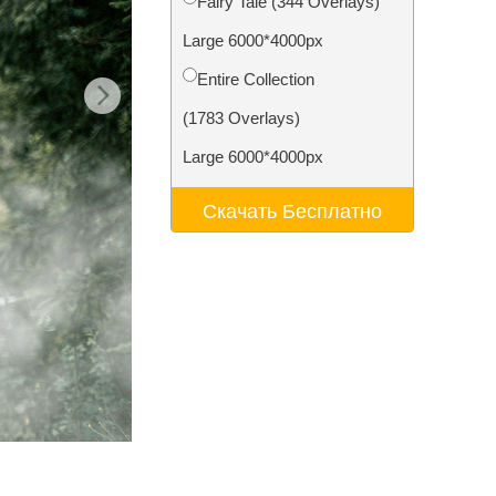
Fairy Tale (344 Overlays)
ения
Video Editing Services
Large 6000*4000px
Entire Collection
(1783 Overlays)
Large 6000*4000px
Скачать Бесплатно