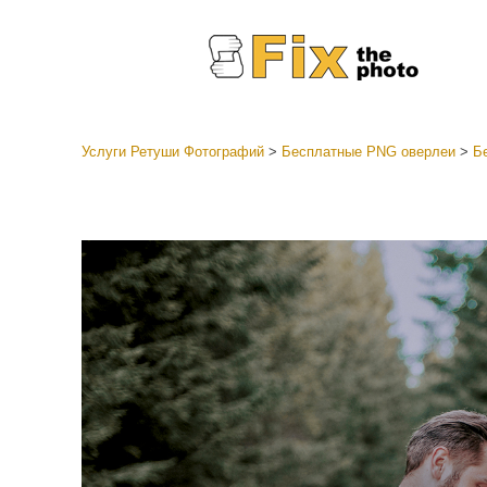
Услуги Ретуши Фотографий
>
Бесплатные PNG оверлеи
>
Б
Пресеты
Все ко
Услуги р
пресето
Пресет
предл
Мобил
коллек
Ретушь 