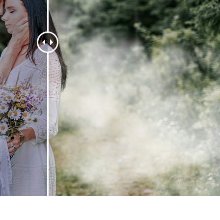
исы ретуши
Ретушь ювелирных
Данные для обуч
товаров
изделий
ИИ