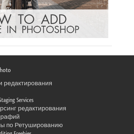
photo
и редактирования
о
Staging Services
рсинг редактирования
графий
ты по Ретушированию
diting Freebies