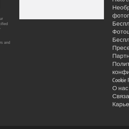
Необ
фотог
ur
Бесп
ified
r
Фото
Бесп
ers and
Прес
Партн
Поли
конф
Cookie 
О нас
Связа
Карь