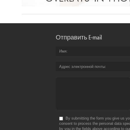
Отправить E-mail
Имя
Адрес электронной почты
By submitting the form you give us yo
consent to process the personal data spec
by you in the fields above according to ou