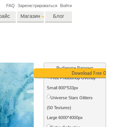
FAQ
Зарегистрироваться
Войти
райс
Магазин
Блог
es
Video
Профессиональные
LUTs
ши
Ретушь Фото
Видео Оверлейсы
о
Недвижимости
Выберите Вариант
Download Free Overlay
Free Photoshop Overlay
на
Small 800*533px
отки
Реставрация
Universe Stars Glitters
й
фотографий
(50 Textures)
Large 6000*4000px