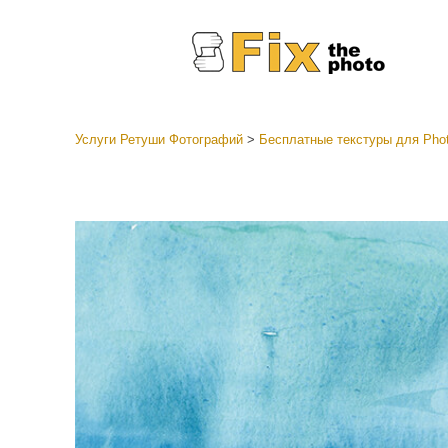
Услуги Ретуши Фотографий
>
Бесплатные текстуры для Pho
Пресеты
Все ко
Услуги р
пресето
Пресет
предл
Мобил
коллек
Ретушь 