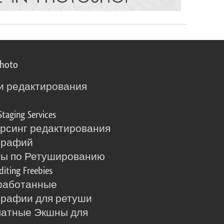
photo
и редактирования
о
Staging Services
рсинг редактирования
графий
ты по Ретушированию
diting Freebies
работанные
рафии для ретуши
латные Экшны для