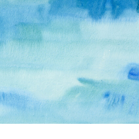
исы ретуши
Ретушь ювелирных
Данные для обуч
товаров
изделий
ИИ