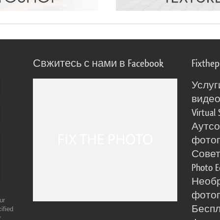
Свжитесь с нами в Facebook
Fixthe
Услуг
виде
Virtual 
Аутсо
фото
Сове
Photo E
Необ
фотог
ur
Бесп
ified
r