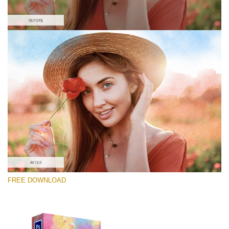
Выберите Вариант
Free Photoshop Overlay #5
Small 800*448px
Lightcoral Watercolar
(33 Overlays)
Large 6000*4000px
FREE DOWNLOAD
Fairy Tale (344 Overlays)
Large 6000*4000px
Entire Collection