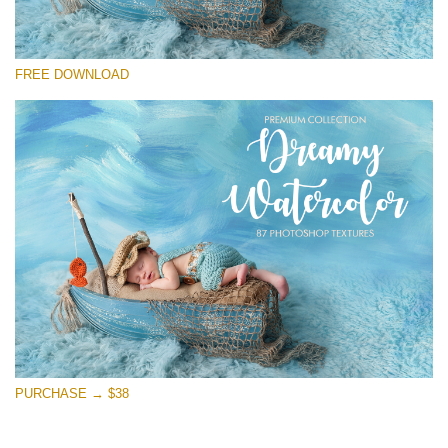
Выберите Вариант
FREE DOWNLOAD
Free Photoshop Overlay
Small 800*533px
Dreamy Watercolor
(85 Textures)
Large 6000*4000px
Entire Collection
(1783 Overlays)
Large 6000*4000px
Скачать Бесплатно
PURCHASE → $38