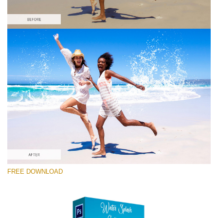
Выберите Вариант
Free Photoshop Overlay #1
Small 800*533px
Water Splash
(36 Overlays)
Large 6000*4000px
FREE DOWNLOAD
Sky Boundless
(347 Overlays)
Large 6000*4000px