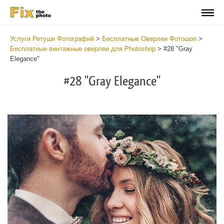
Услуги Ретуши Фотографий
>
Бесплатные Оверлеи Фотошоп
>
Бесплатные винтажные оверлеи для Photoshop
>
#28 "Gray
Elegance"
#28 "Gray Elegance"
Do
Fr