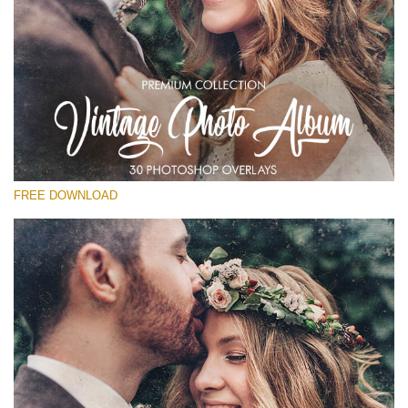
Выберите Вариант
Free Vintage Overlay #28
Small 800*533px
Vintage Photo Album
(30 Overlays)
FREE DOWNLOAD
Large 6000*4000px
Fairy Tale (344 Overlays)
Large 6000*4000px
Entire Collection
(1783 Overlays)
Large 6000*4000px