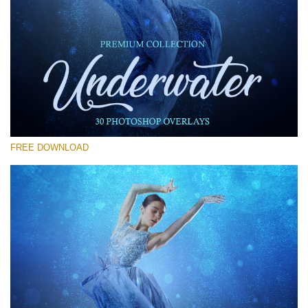
Выберите Вариант
Free Photoshop Overlay #11
Small 800*533px
Underwater Overlays
(30 Overlays)
FREE DOWNLOAD
Large 6000*4000px
Sky Boundless
(347 Overlays)
Large 6000*4000px
Entire Collection
(1783 Overlays)
Large 6000*4000px