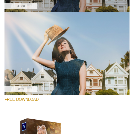
Выберите Вариант
Free PNG Overlay #5
Small 800*533px
Sun Flares
(50 Overlays)
Large 6000*4000px
FREE DOWNLOAD
Sunlight Collection
(290 Overlays)
Large 6000*4000px