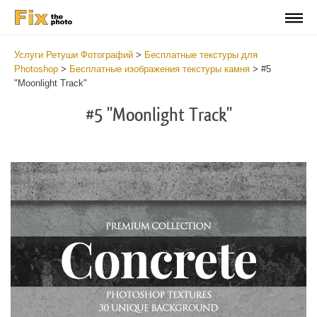
Услуги Ретуши Фотографий
>
Бесплатные текстуры для
Photoshop
>
Бесплатные изображения текстуры камня
>
#5
"Moonlight Track"
#5 "Moonlight Track"
Do
Fr
Ov