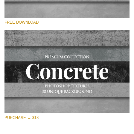
Выберите Вариант
FREE DOWNLOAD
Free Photoshop Overlay
Small 800*533px
Concrete Textures
(30 Overlays)
Large 6000*4000px
Entire Collection
(1783 Overlays)
Large 6000*4000px
Скачать Бесплатно
PURCHASE → $18